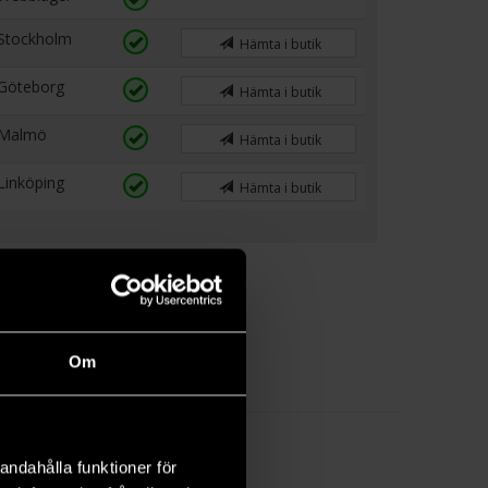
Stockholm
Hämta i butik
Göteborg
Hämta i butik
Malmö
Hämta i butik
Linköping
Hämta i butik
Om
 with
ets to
andahålla funktioner för