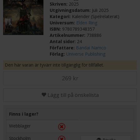
Skriven:
2025
Utgivningsdatum:
Juli 2025
Kategori:
Kalender (Spelrelaterat)
Universum:
Elden Ring
ISBN:
9780789348357
Artikelnummer:
738886
Antal sidor:
24
Författare:
Bandai Namco
Förlag:
Universe Publishing
Den här varan är tyvärr inte tillgänglig för tillfället.
269 kr
Lägg till på önskelista
Finns i lager?
Webblager
Stockholm
Bevaka