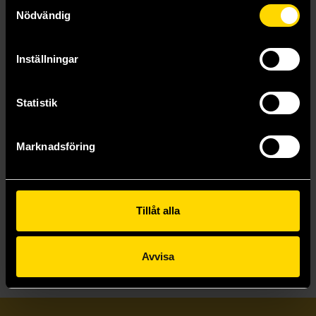
Samtyckesval
Nödvändig
Monster Hunter Mascot Charm Keychain 4 cm (Blind Pack)
Death Star II & Imperial Star Destroyer Model Kit
Inställningar
Monster Hunter
Star Wars
199 kr
549 kr
Statistik
Läs mer
Beställ
Marknadsföring
Tillåt alla
Visa allt
Avvisa