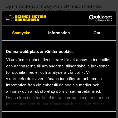
Experience the epic fantasy world of the acclaimed video
game with the official ELDEN RING: Shadow of the Erdtree
2026 Wall Calendar, featuring full-color photos of the Lands
Between and its inhabitants, friend and foe alike.
Moon phases
Bonus spread for September–December 2025
Samtycke
Information
Om
Generous grids for adding appointments and reminders
Includes major official world holidays
Opens to 12 inches x 24 inches
Denna webbplats använder cookies
Includes poster
Vi använder enhetsidentifierare för att anpassa innehållet
och annonserna till användarna, tillhandahålla funktioner
Mer från Bandai Namco
för sociala medier och analysera vår trafik. Vi
vidarebefordrar även sådana identifierare och annan
information från din enhet till de sociala medier och
annons- och analysföretag som vi samarbetar med.
Dessa kan i sin tur kombinera informationen med annan
information som du har tillhandahållit eller som de har
samlat in när du har använt deras tjänster.