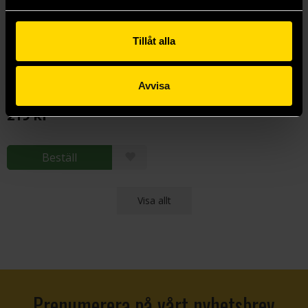
Tillåt alla
Drakborgen - Färden Går Vidare (40-årsjubileumsexpansion)
Avvisa
Drakborgen
219 kr
Beställ
Visa allt
Prenumerera på vårt nyhetsbrev