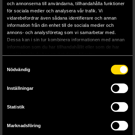
ruvande mörker där ingen människa sägs ha satt sin fot på ett
och annonserna till användarna, tillhandahålla funktioner
årtusende; och det är som om själva
för sociala medier och analysera vår trafik. Vi
Borgen håller andan, som om den vet och har väntat på dig...
vidarebefordrar även sådana identifierare och annan
information från din enhet till de sociala medier och
Lådan innehåller: Spelplan, stridstärning samt T6, T12, kort,
annons- och analysföretag som vi samarbetar med.
labyrintbrickor, spelpjäser, röda marker, solskiva, måltavla
samt regelhäfte.
Dessa kan i sin tur kombinera informationen med annan
information som du har tillhandahållit eller som de har
Sleeve size: Standard; 63 x 88mm, 224 kort
samlat in när du har använt deras tjänster.
Samtyckesval
Mer från Jakob Bonds
Nödvändig
Inställningar
Statistik
Marknadsföring