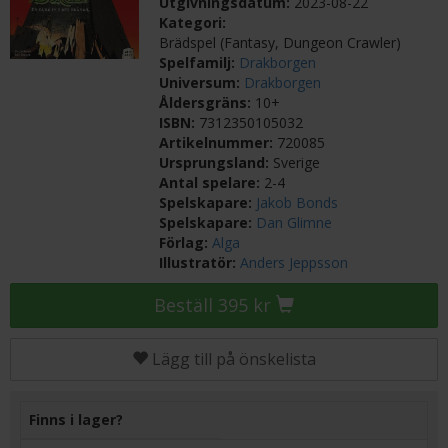
Utgivningsdatum:
2023-08-22
Kategori:
Brädspel (Fantasy, Dungeon Crawler)
Spelfamilj:
Drakborgen
Universum:
Drakborgen
Åldersgräns:
10+
ISBN:
7312350105032
Artikelnummer:
720085
Ursprungsland:
Sverige
Antal spelare:
2-4
Spelskapare:
Jakob Bonds
Spelskapare:
Dan Glimne
Förlag:
Alga
Illustratör:
Anders Jeppsson
Beställ 395 kr
Lägg till på önskelista
Finns i lager?