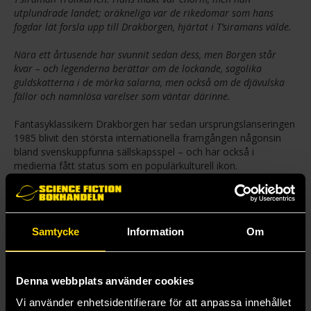
utplundrade landet; oräkneliga var de rikedomar som hans
fogdar lät forsla upp till Drakborgen, hjärtat i T’siramans välde.
Nära ett årtusende har svunnit sedan dess, men Borgen står
kvar – och legenderna berättar om de lockande, sagolika
guldskatterna i de mörka salarna, men också om de djävulska
fällor och namnlösa varelser som väntar därinne.
Fantasyklassikern Drakborgen har sedan ursprungslanseringen
1985 blivit den största internationella framgången någonsin
bland svenskuppfunna sällskapsspel – och har också i
medierna fått status som en populärkulturell ikon.
Nu återlanserar Alga denna succé inom sin klassikerserie,
uppdaterad och moderniserad samt med samma högvisuella
artwork som i originalet! Här väntar en farofylld färd djupt in i
Samtycke
Information
Om
det okända på dig: klarar du av att besegra fällor och monster
och hitta vägen in till skattkammarens enorma rikedomar – för
att sedan också överlista draken och ta dig ut ur borgen igen,
innan solen går ner?
Denna webbplats använder cookies
Vi använder enhetsidentifierare för att anpassa innehållet
Du höjer facklan och skådar genom portöppningen in i det