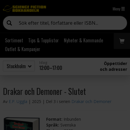
Meny
Sortiment
Tips & Topplistor
Nyheter & Kommande
Outlet & Kampanjer
Idag
Öppettider
12:00–17:00
och adresser
Drakar och Demoner - Slutet
Av
E.P. Uggla
| 2025
| Del 3 i serien
Drakar och Demoner
Format:
Inbunden
Språk:
Svenska