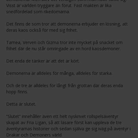
Visst är världen tryggare än förut. Fast makten är lika
snedfördelad som rikedomarna.
Det finns de som tror att demonerna erbjuder en lösning, att
deras kaos också för med sig frihet.
Tamea, Verven och Gizma tror inte mycket på snacket om
frihet där de nu står omringade av en hord kaosdemoner.
Det enda de tänker är att det är kört.
Demonerna är alldeles för många, alldeles för starka.
Och de tre är alldeles för långt från grottan där deras enda
hopp finns.
Detta är slutet.
”Slutet” innehåller även ett helt nyskrivet rollspelsäventyr
skapat av Fria Ligan, så att läsare först kan uppleva de tre
äventyrarnas historier och sedan själva ge sig iväg på äventyr i
Drakar och Demoners värld.