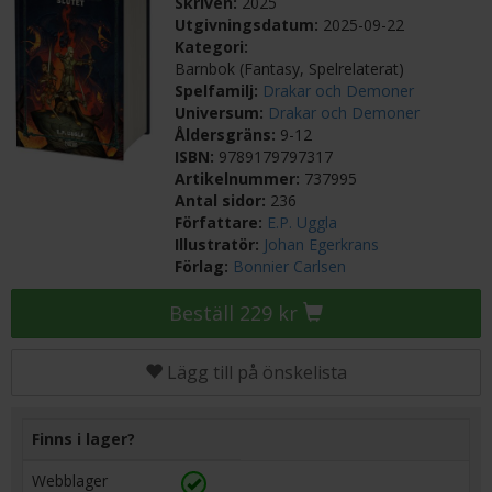
Skriven:
2025
Utgivningsdatum:
2025-09-22
Kategori:
Barnbok (Fantasy, Spelrelaterat)
Spelfamilj:
Drakar och Demoner
Universum:
Drakar och Demoner
Åldersgräns:
9-12
ISBN:
9789179797317
Artikelnummer:
737995
Antal sidor:
236
Författare:
E.P. Uggla
Illustratör:
Johan Egerkrans
Förlag:
Bonnier Carlsen
Beställ 229 kr
Lägg till på önskelista
Finns i lager?
Webblager