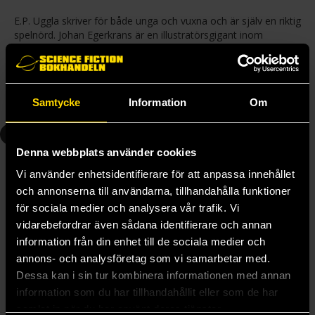
E.P. Uggla skriver för både unga och vuxna och är själv en riktig
spelnörd. Johan Egerkrans är en illustratörsgigant inom
fantasyvärlden och har gjort illustrationer både till boken och
rollspelet.
Samtycke
Information
Om
Andra delar i serien
1
2
Denna webbplats använder cookies
Vi använder enhetsidentifierare för att anpassa innehållet
och annonserna till användarna, tillhandahålla funktioner
för sociala medier och analysera vår trafik. Vi
vidarebefordrar även sådana identifierare och annan
information från din enhet till de sociala medier och
annons- och analysföretag som vi samarbetar med.
Dessa kan i sin tur kombinera informationen med annan
information som du har tillhandahållit eller som de har
samlat in när du har använt deras tjänster.