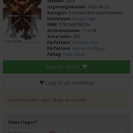
Skriven:
2019
Utgivningsdatum:
2022-08-23
Kategori:
Tecknad serie (Spelrelaterat)
Universum:
Dragon Age
ISBN:
9781506708294
Artikelnummer:
711278
Antal sidor:
200
Författare:
Christina Weir
Författare:
Nunzio DeFilippis
Förlag:
Dark Horse
Beställ 420 kr
Lägg till på önskelista
Varan finns inte i lager, längre leveranstid.
Finns i lager?