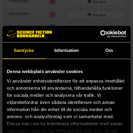
Webblager
Bevaka
Stockholm
Bevaka
Göteborg
Hämta i butik
Malmö
Hämta i butik
Samtycke
Information
Om
Linköping
Hämta i butik
Denna webbplats använder cookies
Vi använder enhetsidentifierare för att anpassa innehållet
The trilogy that pits Fenris and the Inquisition against the
och annonserna till användarna, tillhandahålla funktioner
Venatori for the fate of Thedas collected in a deluxe, oversized
för sociala medier och analysera vår trafik. Vi
hardcover!
vidarebefordrar även sådana identifierare och annan
BioWare's award-winning game of the year dark fantasy RPG
information från din enhet till de sociala medier och
Dragon Age: Inquisition gets a canonical continuation in this
annons- och analysföretag som vi samarbetar med.
collection of Dragon Age: Deception, Dragon Age: Blue Wraith,
Dessa kan i sin tur kombinera informationen med annan
and Dragon Age: Dark Fortress.
information som du har tillhandahållit eller som de har