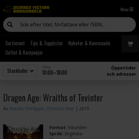
Meny
Sortiment
Tips & Topplistor
Nyheter & Kommande
Outlet & Kampanjer
Idag
Öppettider
10:00–18:00
och adresser
Dragon Age: Wraiths of Tevinter
Av
Nunzio DeFilippis
,
Christina Weir
| 2019
Format:
Inbunden
Språk:
Engelska