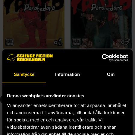
Dorohedoro Vol 1
Dorohedoro Vol 3
Q Hayashida
Q Hayashida
219 kr
219 kr
Samtycke
Information
Om
Beställ
Beställ
Denna webbplats använder cookies
4
5
Vi använder enhetsidentifierare för att anpassa innehållet
och annonserna till användarna, tillhandahålla funktioner
för sociala medier och analysera vår trafik. Vi
vidarebefordrar även sådana identifierare och annan
information från din enhet till de sociala medier och