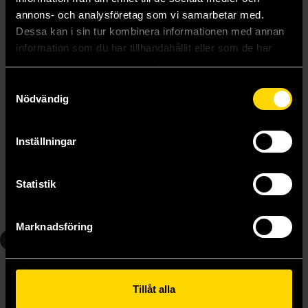
annons- och analysföretag som vi samarbetar med.
Dessa kan i sin tur kombinera informationen med annan
information som du har tillhandahållit eller som de har
samlat in när du har använt deras tjänster.
Samtyckesval
Nödvändig
Dorohedoro Vol 4
Dorohedoro Vol 5
Inställningar
Q Hayashida
Q Hayashida
219 kr
219 kr
Statistik
Beställ
Beställ
Marknadsföring
6
7
Tillåt alla