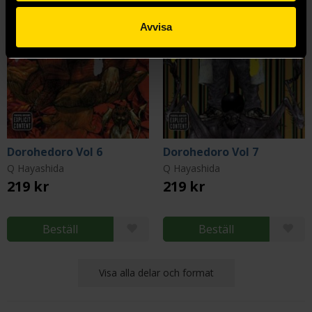
Avvisa
Dorohedoro Vol 6
Dorohedoro Vol 7
Q Hayashida
Q Hayashida
219 kr
219 kr
Beställ
Beställ
Visa alla delar och format