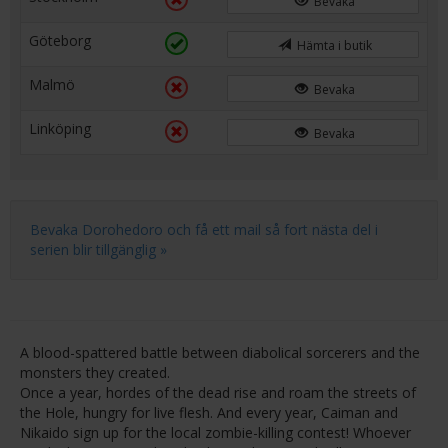
Bevaka
Göteborg
Hämta i butik
Malmö
Bevaka
Linköping
Bevaka
Bevaka Dorohedoro och få ett mail så fort nästa del i
serien blir tillgänglig »
A blood-spattered battle between diabolical sorcerers and the
monsters they created.
Once a year, hordes of the dead rise and roam the streets of
the Hole, hungry for live flesh. And every year, Caiman and
Nikaido sign up for the local zombie-killing contest! Whoever