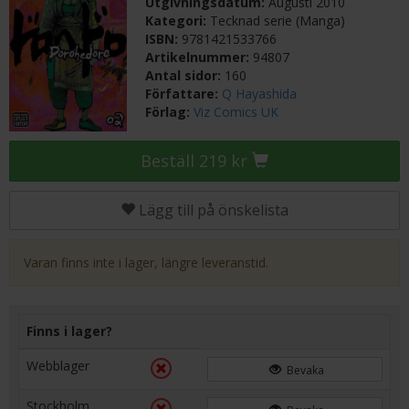
Utgivningsdatum:
Augusti 2010
Kategori:
Tecknad serie (Manga)
ISBN:
9781421533766
Artikelnummer:
94807
Antal sidor:
160
Författare:
Q Hayashida
Förlag:
Viz Comics UK
Beställ 219 kr
Lägg till på önskelista
Varan finns inte i lager, längre leveranstid.
Finns i lager?
Webblager
Bevaka
Stockholm