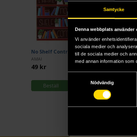
Samtycke
Denna webbplats använder 
Vi använder enhetsidentifierar
sociala medier och analysera 
No Shelf Control Pin
till de sociala medier och a
AMAI
AMAI
med annan information som du 
49 kr
49 kr
Samtyckesval
Nödvändig
Beställ
Beställ