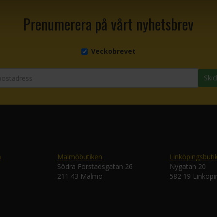
Prenumerera på vårt nyhetsbrev
Veckobrevet
Skic
n
Malmöbutiken
Linköpingsbuti
Södra Förstadsgatan 26
Nygatan 20
211 43 Malmö
582 19 Linköpi