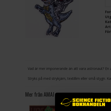
Fo
Ut
Kat
Ar
För
Vad är mer imponerande än att vara astronaut? En a
Stryks på med strykjärn, textillim eller små stygn. Ka
Mer från AMAI