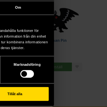
Om
andahålla funktioner för
n information från din enhet
pybara Tea Pin
Mothman Pin
 tur kombinera informationen
AI
AMAI
deras tjänster.
 kr
49 kr
Marknadsföring
Beställ
Beställ
Tillåt alla