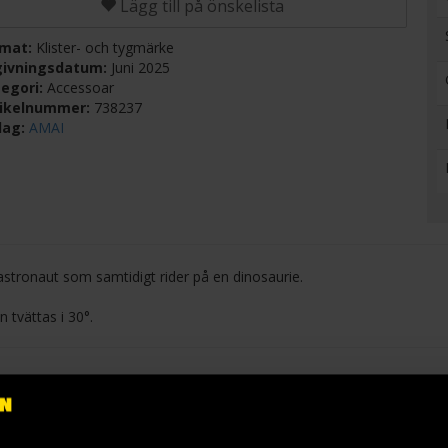
Lägg till på önskelista
rmat:
Klister- och tygmärke
givningsdatum:
Juni 2025
egori:
Accessoar
tikelnummer:
738237
lag:
AMAI
stronaut som samtidigt rider på en dinosaurie.
n tvättas i 30°.