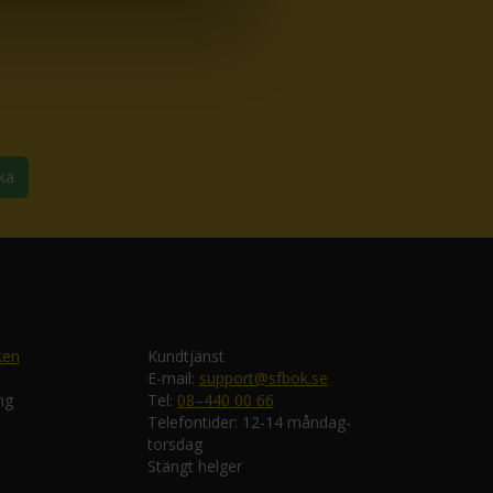
ka
ken
Kundtjänst
E-mail:
support@sfbok.se
ng
Tel:
08–440 00 66
Telefontider: 12-14 måndag-
torsdag
Stängt helger