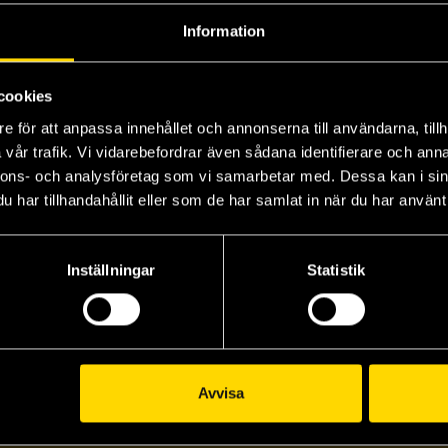
Information
cookies
e för att anpassa innehållet och annonserna till användarna, tillh
vår trafik. Vi vidarebefordrar även sådana identifierare och anna
Certified Silly Goose Pin
Bookshelf Heart Patch
Book Dragon Pin
Ca
nnons- och analysföretag som vi samarbetar med. Dessa kan i sin
AMAI
AMAI
AM
har tillhandahållit eller som de har samlat in när du har använt 
69 kr
49 kr
49
Inställningar
Statistik
Beställ
Beställ
Visa allt
Avvisa