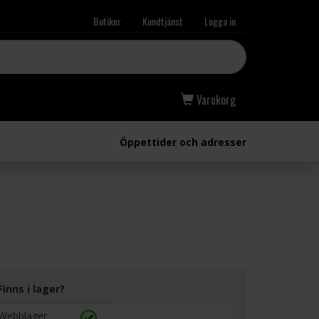
Butiker
Kundtjänst
Logga in
Varukorg
Öppettider och adresser
Finns i lager?
Webblager