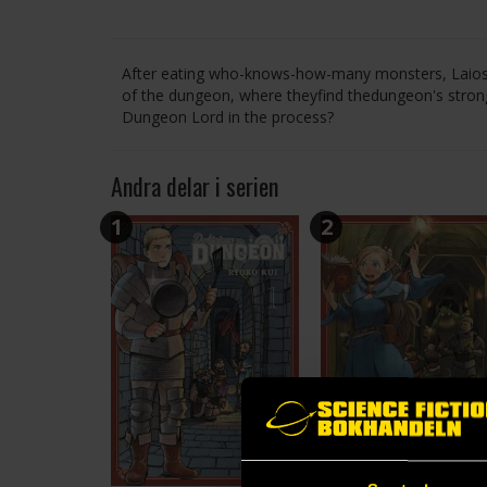
After eating who-knows-how-many monsters, Laios an
of the dungeon, where theyfind thedungeon's stronge
Dungeon Lord in the process?
Andra delar i serien
1
2