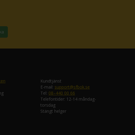
ka
ken
Kundtjänst
E-mail:
support@sfbok.se
ng
Tel:
08–440 00 66
Telefontider: 12-14 måndag-
torsdag
Stängt helger