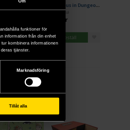
Om
Delicious in Dungeon Vol 5
Delicious in Dungeon Vol 6
oko Kui
Ryoko Kui
9 kr
219 kr
andahålla funktioner för
n information från din enhet
Beställ
Beställ
 tur kombinera informationen
deras tjänster.
Marknadsföring
Tillåt alla