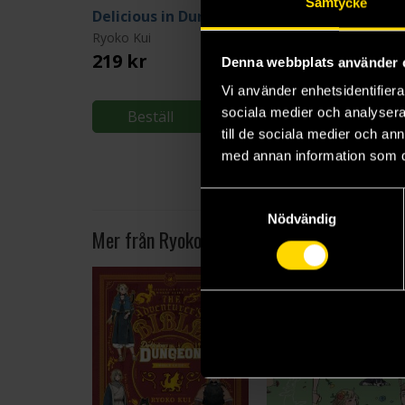
Samtycke
Delicious in Dungeon Vol 1
Ryoko Kui
Ryoko Kui
219 kr
219 kr
Denna webbplats använder 
Längre leveranstid
Vi använder enhetsidentifierar
sociala medier och analysera 
Beställ
Beställ
till de sociala medier och a
med annan information som du 
Samtyckesval
Nödvändig
Mer från Ryoko Kui