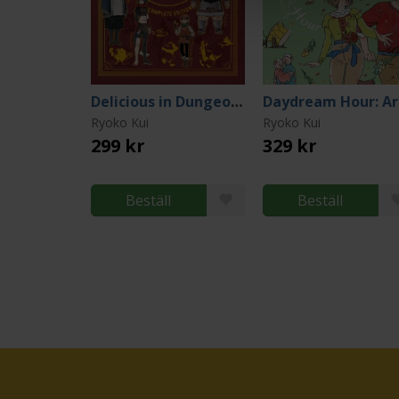
Delicious in Dungeon World Guide Adventurer's Bible
Ryoko Kui
Ryoko Kui
299 kr
329 kr
Beställ
Beställ