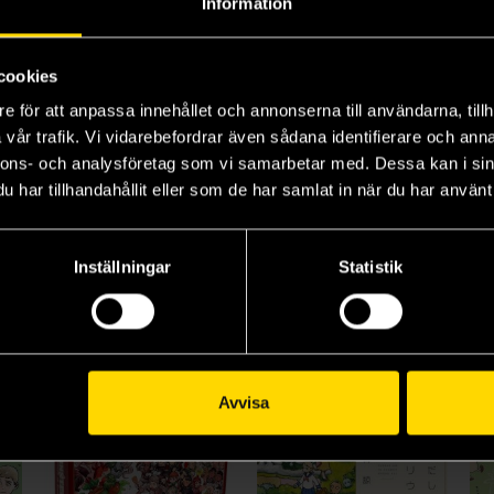
Information
Delicious in Dungeon Vol 2
Delicious in Dungeon Vol 3
Delicious in Dungeon Vol 4
Ryoko Kui
Ryoko Kui
Ry
219 kr
219 kr
21
cookies
e för att anpassa innehållet och annonserna till användarna, tillh
vår trafik. Vi vidarebefordrar även sådana identifierare och anna
Beställ
Beställ
nnons- och analysföretag som vi samarbetar med. Dessa kan i sin
har tillhandahållit eller som de har samlat in när du har använt 
Visa alla delar och format
Inställningar
Statistik
Avvisa