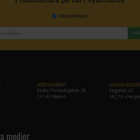
Veckobrevet
Skic
n
Malmöbutiken
Linköpingsbuti
Södra Förstadsgatan 26
Nygatan 20
211 43 Malmö
582 19 Linköpi
la medier