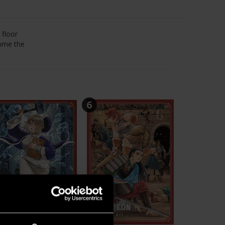
 floor
come the
6