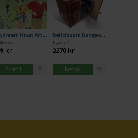
Daydream Hour: Artbook by Ryoko Kui (Japansk)
Delicious in Dungeon Complete Box Set Vol 1-14
ko Kui
Ryoko Kui
9 kr
2270 kr
Beställ
Beställ