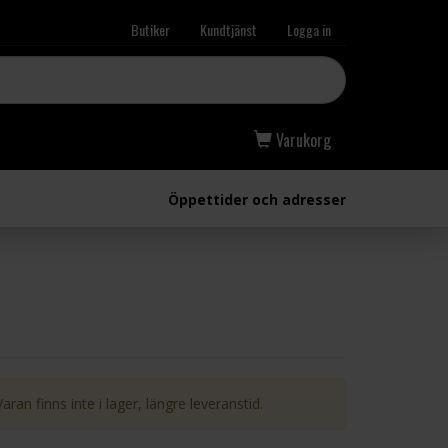
Butiker
Kundtjänst
Logga in
Varukorg
Öppettider och adresser
Varan finns inte i lager, längre leveranstid.