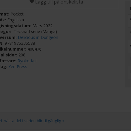
Lägg till på önskelista
rmat:
Pocket
råk:
Engelska
givningsdatum:
Mars 2022
egori:
Tecknad serie (Manga)
iversum:
Delicious in Dungeon
BN:
9781975335588
tikelnummer:
408476
al sidor:
208
fattare:
Ryoko Kui
lag:
Yen Press
ästa del i serien blir tillgänglig »