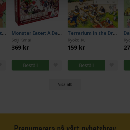
Daydream Hour: Artbook by Ryoko Kui
Monster Eater: A Delicious in Dungeon Board Game
Terrarium in the Drawer (Japansk)
Seiji Kanai
Ryoko Kui
Ryo
369 kr
159 kr
27
Beställ
Beställ
Visa allt
Prenumerera på vårt nyhetsbrev