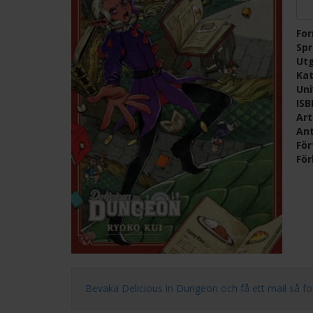
Fo
Sp
Ut
Kat
Un
IS
Ar
Ant
För
För
Bevaka Delicious in Dungeon och få ett mail så fort n