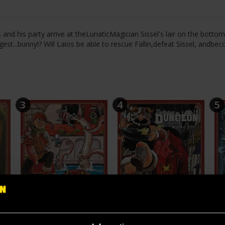
d his party arrive at theLunaticMagician Sissel's lair on the bottom
st...bunny!? Will Laios be able to rescue Fallin,defeat Sissel, andbe
3
4
5