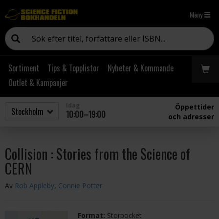
Meny
Sortiment
Tips & Topplistor
Nyheter & Kommande
Outlet & Kampanjer
Idag
Öppettider
10:00–19:00
och adresser
Collision : Stories from the Science of
CERN
Av
Rob Appleby
,
Connie Potter
Format:
Storpocket