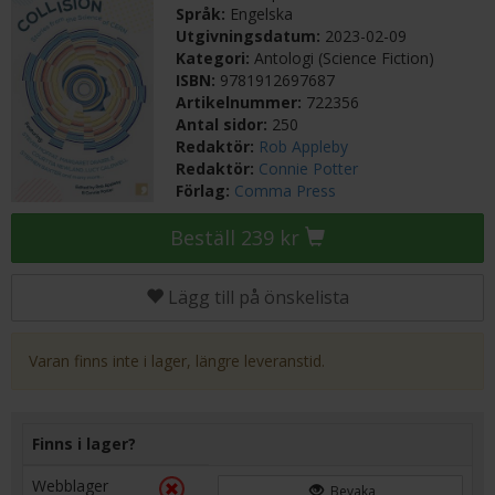
Språk:
Engelska
Utgivningsdatum:
2023-02-09
Kategori:
Antologi (Science Fiction)
ISBN:
9781912697687
Artikelnummer:
722356
Antal sidor:
250
Redaktör:
Rob Appleby
Redaktör:
Connie Potter
Förlag:
Comma Press
Beställ 239 kr
Lägg till på önskelista
Varan finns inte i lager, längre leveranstid.
Finns i lager?
Webblager
Bevaka