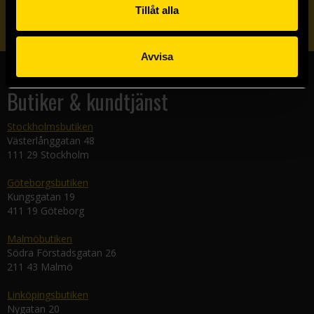
Tillåt alla
Skicka
Avvisa
Butiker & kundtjänst
Stockholmsbutiken
Västerlånggatan 48
111 29 Stockholm
Göteborgsbutiken
Kungsgatan 19
411 19 Göteborg
Malmöbutiken
Södra Förstadsgatan 26
211 43 Malmö
Linköpingsbutiken
Nygatan 20