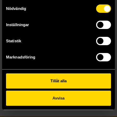
Samtyckesval
Nödvändig
Inställningar
Hazbin Hotel PVC Figures (Blind Pack)
Coco Nendoroid Action Figure 10 cm
Statistik
Hazbin Hotel
Witch Hat Atelier
249 kr
749 kr
Marknadsföring
Beställ
Läs mer
Tillåt alla
Visa allt
Avvisa