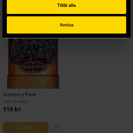
Tillåt alla
Avvisa
Ancestry Pack
Hero Realms
119 kr
Läs mer