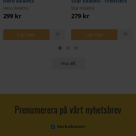
Hero Realms
Star Realms - Frontiers
Hero Realms
Star Realms
299 kr
279 kr
Läs mer
Läs mer
Visa allt
Prenumerera på vårt nyhetsbrev
Veckobrevet