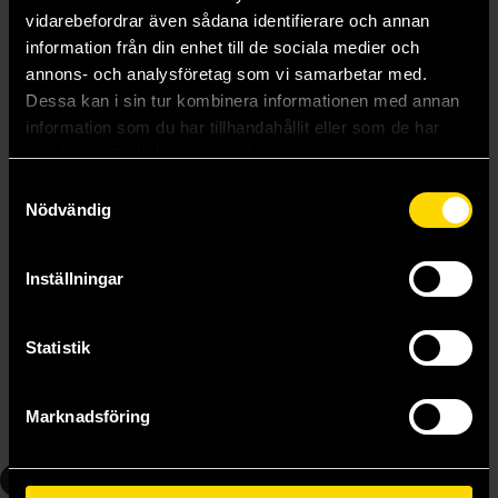
vidarebefordrar även sådana identifierare och annan
information från din enhet till de sociala medier och
annons- och analysföretag som vi samarbetar med.
Dessa kan i sin tur kombinera informationen med annan
information som du har tillhandahållit eller som de har
samlat in när du har använt deras tjänster.
Samtyckesval
Nödvändig
Inställningar
Thief Pack
Wizard Pack
Hero Realms
Hero Realms
Statistik
79 kr
79 kr
Marknadsföring
Läs mer
Läs mer
6