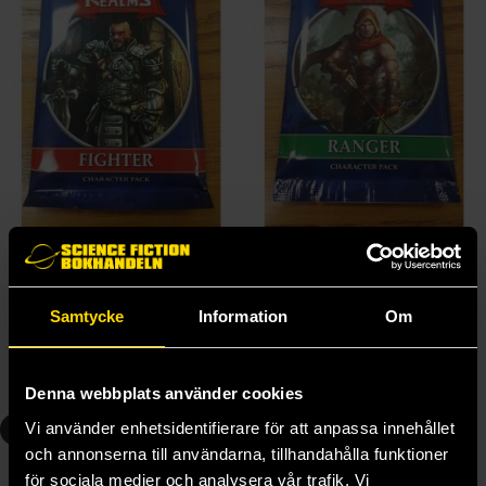
Fighter Pack
Ranger Pack
Hero Realms
Hero Realms
79 kr
79 kr
Samtycke
Information
Om
Läs mer
Läs mer
Denna webbplats använder cookies
4
5
Vi använder enhetsidentifierare för att anpassa innehållet
och annonserna till användarna, tillhandahålla funktioner
för sociala medier och analysera vår trafik. Vi