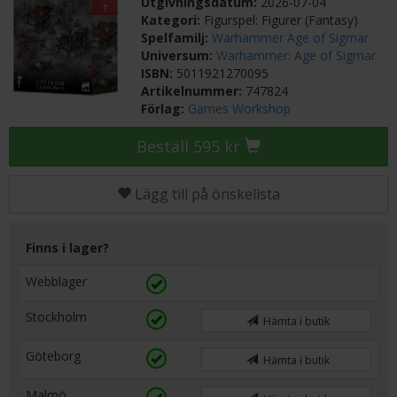
Utgivningsdatum:
2026-07-04
Kategori:
Figurspel: Figurer (Fantasy)
Spelfamilj:
Warhammer Age of Sigmar
Universum:
Warhammer: Age of Sigmar
ISBN:
5011921270095
Artikelnummer:
747824
Förlag:
Games Workshop
Beställ 595 kr
Lägg till på önskelista
Finns i lager?
Webblager
Stockholm
Hämta i butik
Göteborg
Hämta i butik
Malmö