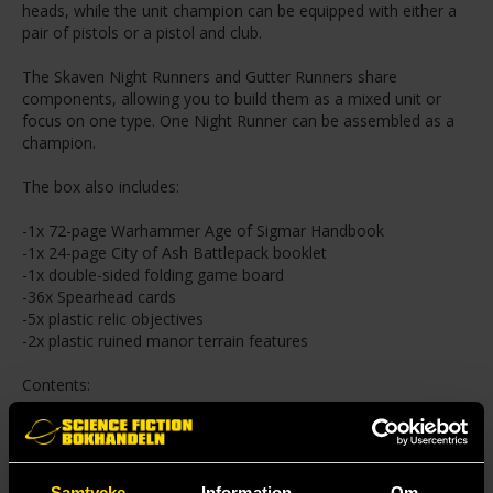
heads, while the unit champion can be equipped with either a
pair of pistols or a pistol and club.
The Skaven Night Runners and Gutter Runners share
components, allowing you to build them as a mixed unit or
focus on one type. One Night Runner can be assembled as a
champion.
The box also includes:
-1x 72-page Warhammer Age of Sigmar Handbook
-1x 24-page City of Ash Battlepack booklet
-1x double-sided folding game board
-36x Spearhead cards
-5x plastic relic objectives
-2x plastic ruined manor terrain features
Contents:
-398 plastic components
-1x 40mm round base
-1x 25mm round base
Samtycke
Information
Om