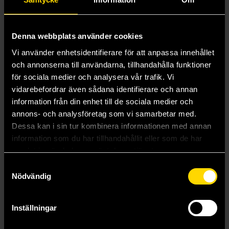
-4x 32mm round bases
-39x 28.5mm round bases
-1x Cities of Sigmar Transfer Sheet
The Cities of Sigmar Transfer Sheet includes 410 waterslide
Denna webbplats använder cookies
transfers, featuring heraldry for major cities such as
Hammerhal Aqsha, Hammerhal Ghyra, Tempest’s Eye,
Vi använder enhetsidentifierare för att anpassa innehållet
Vindicarum, The Living City, Misthåvn, Lethis, Excelsis,
och annonserna till användarna, tillhandahålla funktioner
Hallowheart, Settler’s Gain, and Greywater Fastness, along
för sociala medier och analysera vår trafik. Vi
with additional symbols and markings for further
vidarebefordrar även sådana identifierare och annan
customisation.
information från din enhet till de sociala medier och
These miniatures require assembly and are supplied unpainted.
annons- och analysföretag som vi samarbetar med.
Dessa kan i sin tur kombinera informationen med annan
information som du har tillhandahållit eller som de har
Andra delar i serien
samlat in när du har använt deras tjänster.
Samtyckesval
Nödvändig
Inställningar