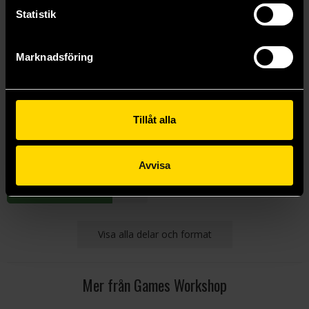
Statistik
Marknadsföring
Hurakan Vanguard
Tillåt alla
Warhammer Age of Sigmar: Lumineth Realm-Lords
1145 kr
Avvisa
Beställ
Visa alla delar och format
Mer från Games Workshop