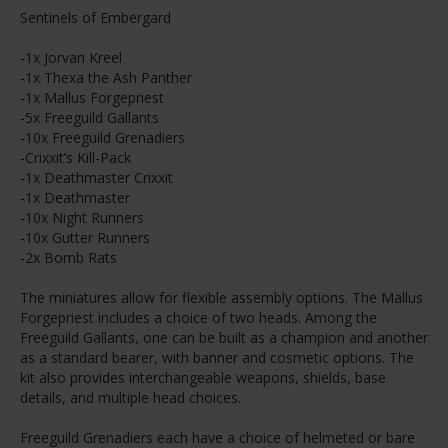
Sentinels of Embergard
-1x Jorvan Kreel
-1x Thexa the Ash Panther
-1x Mallus Forgepriest
-5x Freeguild Gallants
-10x Freeguild Grenadiers
-Crixxit’s Kill-Pack
-1x Deathmaster Crixxit
-1x Deathmaster
-10x Night Runners
-10x Gutter Runners
-2x Bomb Rats
The miniatures allow for flexible assembly options. The Mallus
Forgepriest includes a choice of two heads. Among the
Freeguild Gallants, one can be built as a champion and another
as a standard bearer, with banner and cosmetic options. The
kit also provides interchangeable weapons, shields, base
details, and multiple head choices.
Freeguild Grenadiers each have a choice of helmeted or bare