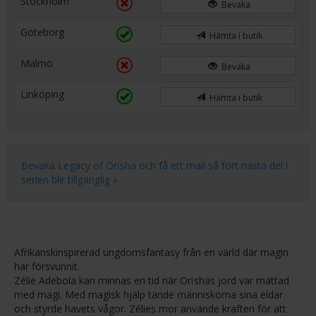
Stockholm
Bevaka
Göteborg
Hämta i butik
Malmö
Bevaka
Linköping
Hämta i butik
Bevaka Legacy of Orïsha och få ett mail så fort nästa del i
serien blir tillgänglig »
Afrikanskinspirerad ungdomsfantasy från en värld där magin
har försvunnit.
Zélie Adebola kan minnas en tid när Orïshas jord var mättad
med magi. Med magisk hjälp tände människorna sina eldar
och styrde havets vågor. Zélies mor använde kraften för att