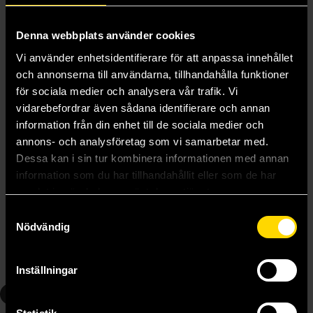
Denna webbplats använder cookies
Vi använder enhetsidentifierare för att anpassa innehållet
och annonserna till användarna, tillhandahålla funktioner
för sociala medier och analysera vår trafik. Vi
vidarebefordrar även sådana identifierare och annan
The Killing Moon
The Alloy of Law
information från din enhet till de sociala medier och
N K Jemisin
Brandon Sanderson
annons- och analysföretag som vi samarbetar med.
179 kr
159 kr
Dessa kan i sin tur kombinera informationen med annan
information som du har tillhandahållit eller som de har
Beställ
Beställ
samlat in när du har använt deras tjänster.
Samtyckesval
Nödvändig
Andra delar i serien
Inställningar
2
3