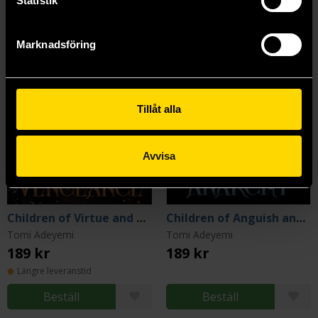
Statistik
Marknadsföring
Tillåt alla
Avvisa
Children of Virtue and Vengeance
Children of Anguish and Anarchy
Tomi Adeyemi
Tomi Adeyemi
189 kr
189 kr
Längre leveranstid
Beställ
Beställ