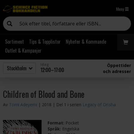
Meny
Sortiment
Tips & Topplistor
Nyheter & Kommande
Outlet & Kampanjer
Idag
Öppettider
12:00–17:00
och adresser
Children of Blood and Bone
Av
Tomi Adeyemi
| 2018
| Del 1 i serien
Legacy of Orïsha
Format:
Pocket
Språk:
Engelska