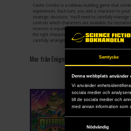
Castle Combo is a tableau-building game that combin
experiences. Each turn, you add a character to your
strategic decisions. You'll need to carefully manag
controls which characters are available for recruit
reserves is equally important, ensuring you can affo
the right characters is crucial to maximising their i
carefully arranging these characters on your 3x3 board
Mer från Enigma
Samtycke
Denna webbplats använder 
Vi använder enhetsidentifierar
sociala medier och analysera 
till de sociala medier och a
med annan information som du 
Samtyckesval
Nödvändig