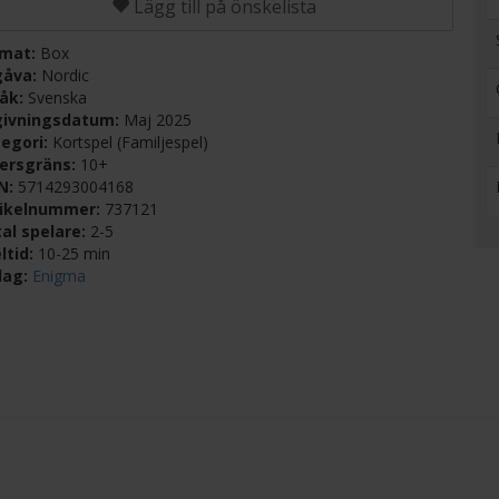
Lägg till på önskelista
rmat:
Box
gåva:
Nordic
råk:
Svenska
givningsdatum:
Maj 2025
egori:
Kortspel (Familjespel)
dersgräns:
10+
BN:
5714293004168
tikelnummer:
737121
al spelare:
2-5
ltid:
10-25 min
lag:
Enigma