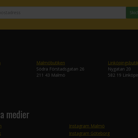
Skic
n
Malmöbutiken
Linköpingsbuti
Södra Förstadsgatan 26
Nygatan 20
211 43 Malmö
582 19 Linköpi
la medier
m
Instagram Malmö
k
Instagram Göteborg