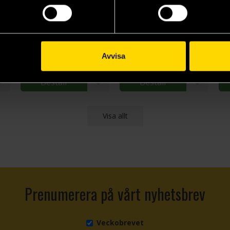
Carcassonne Grundspel (Nordic)
Pandemic 2nd Edition (Svenska/Finska)
Messengers & Mayors (Svensk utgåva 2025)
Pandemic 2nd Edition
Carcassonne
Ca
409 kr
169 kr
16
Avvisa
Beställ
Beställ
Visa allt
Prenumerera på vårt nyhetsbrev
Veckobrevet