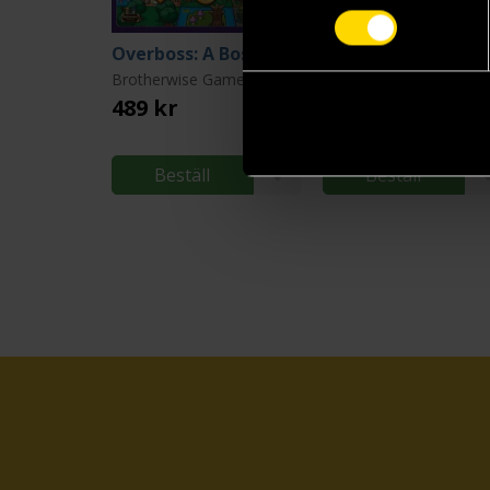
Overboss: A Boss Monster Adventure
Brotherwise Games
Carcassonne
489 kr
349 kr
Beställ
Beställ