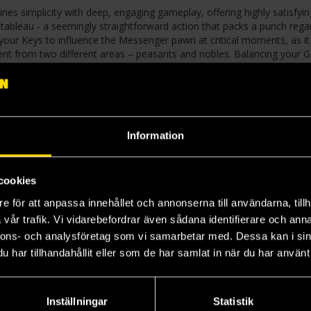
es simplicity with deep, engaging gameplay, offering highly satisfyin
 tableau - a seemingly straightforward action that packs a punch rega
e your Keys to influence the Messenger pawn at critical moments, as it
ment from two different areas – peasants and nobles. Balancing your G
rd the characters that best suit your strategy throughout the game. S
mmediate effects and the points they will contribute at the game's end. 
 is key to unlocking their full potential.
Information
cookies
e för att anpassa innehållet och annonserna till användarna, tillh
vår trafik. Vi vidarebefordrar även sådana identifierare och anna
nnons- och analysföretag som vi samarbetar med. Dessa kan i sin
har tillhandahållit eller som de har samlat in när du har använt 
Inställningar
Statistik