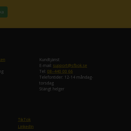
ka
ken
Kundtjänst
E-mail:
support@sfbok.se
ng
Tel:
08–440 00 66
Telefontider: 12-14 måndag-
torsdag
Stängt helger
TikTok
LinkedIn