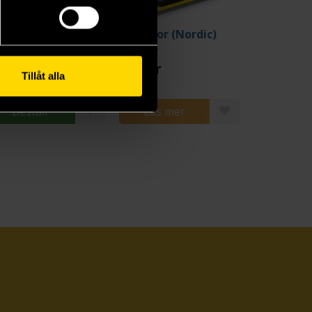
Jousts & Crests (Svensk utgåva 2025)
Splendor (Nordic)
rcassonne
Splendor
9 kr
369 kr
Tillåt alla
Beställ
Läs mer