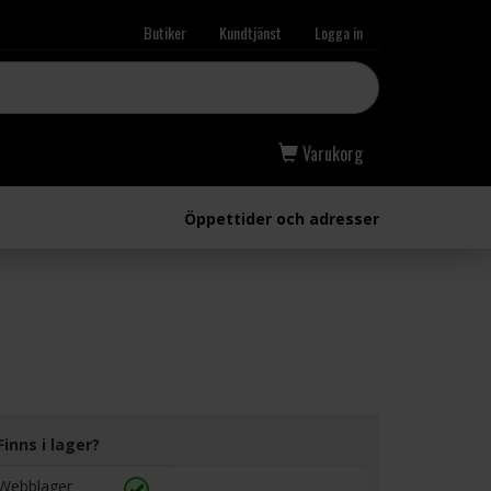
Butiker
Kundtjänst
Logga in
Varukorg
Öppettider och adresser
Finns i lager?
Webblager