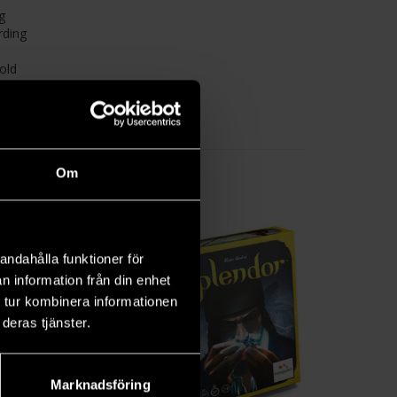
g
rding
old
electing
Finally,
Om
andahålla funktioner för
n information från din enhet
 tur kombinera informationen
deras tjänster.
Marknadsföring