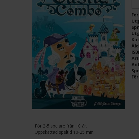
Fo
Ut
Sp
Ut
Kat
Ål
IS
Ar
Ant
Spe
För
För 2-5 spelare från 10 år.
Uppskattad speltid 10-25 min.