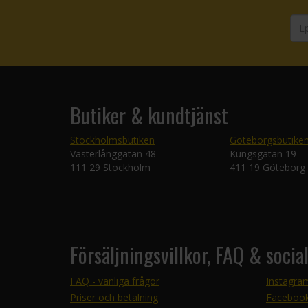
Butiker & kundtjänst
Stockholmsbutiken
Göteborgsbutike
Västerlånggatan 48
Kungsgatan 19
111 29 Stockholm
411 19 Göteborg
Försäljningsvillkor, FAQ & socia
FAQ - vanliga frågor
Instagra
Priser och betalning
Faceboo