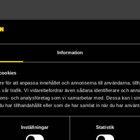
4
5
6
Information
cookies
e för att anpassa innehållet och annonserna till användarna, tillh
vår trafik. Vi vidarebefordrar även sådana identifierare och anna
nnons- och analysföretag som vi samarbetar med. Dessa kan i sin
har tillhandahållit eller som de har samlat in när du har använt 
Case File Compendium Bing An Ben 3
Case File Compendium Bing An Ben 4
Case File Compendium Bing An Ben 5
Rou Bao Bu Chi Rou
Rou Bao Bu Chi Rou
Ro
239 kr
239 kr
23
Inställningar
Statistik