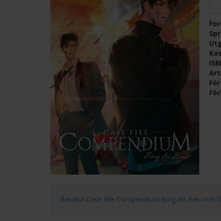
Fo
Sp
Ut
Kat
IS
Ar
För
För
Bevaka Case File Compendium Bing An Ben och få ett 