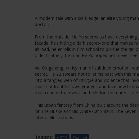
A modern tale with a sci-fi edge: an elite young man
doctor.
From the outside, He Yu seems to have everything g
facade, he’s hiding a dark secret–one that makes hi
abroad, he enrolls in film school to pursue the girl 
older brother, the man He Yu hoped he’d never see 
Xie Qingcheng, an icy man of subdued emotion, was 
secret. He Yu swears not to let his past with this ma
into a tangled web of intrigue and violence that invo
must confront his own grudges and face new truths–i
much darker than what he feels for the man’s sister
This urban fantasy from China built around the des
hit The Husky and His White Cat Shizun. The Seven Se
interior illustrations.
Taggar:
HBTQ
Danmei