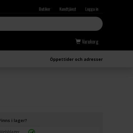
Butiker
Kundtjänst
Logga in
Varukorg
Öppettider och adresser
Finns i lager?
Webblager