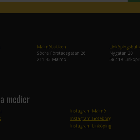
n
Malmöbutiken
Linköpingsbuti
Södra Förstadsgatan 26
Nygatan 20
211 43 Malmö
582 19 Linköpi
la medier
m
Instagram Malmö
k
Instagram Göteborg
Instagram Linköping