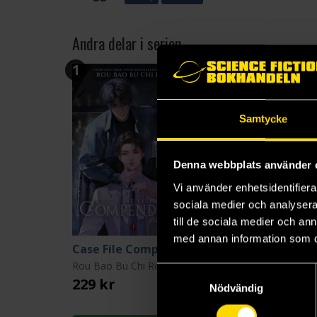
Andra delar i serien
1
3
Samtycke
Denna webbplats använder 
Vi använder enhetsidentifierar
sociala medier och analysera 
till de sociala medier och a
med annan information som du 
Case File Compendium Bing An Ben 1
Rou Bao Bu Chi Rou
Rou Bao Bu Chi Rou
Samtyckesval
229 kr
239 kr
Nödvändig