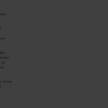
rmer
t
tive
ble
f drawn
, he
ion
r of the
d