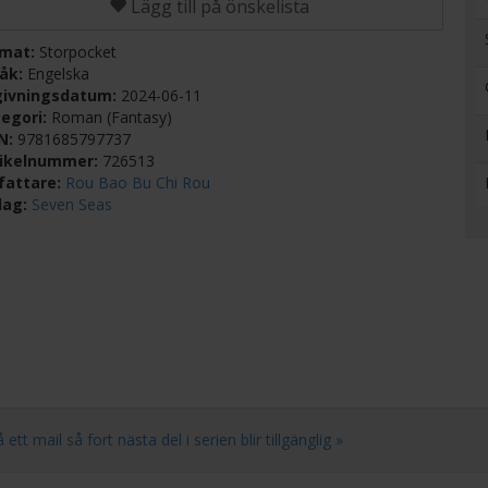
Lägg till på önskelista
rmat:
Storpocket
råk:
Engelska
givningsdatum:
2024-06-11
egori:
Roman (Fantasy)
BN:
9781685797737
tikelnummer:
726513
fattare:
Rou Bao Bu Chi Rou
lag:
Seven Seas
mail så fort nästa del i serien blir tillgänglig »