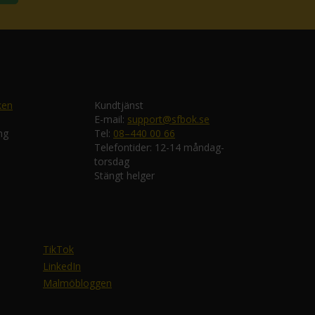
ken
Kundtjänst
E-mail:
support@sfbok.se
ng
Tel:
08–440 00 66
Telefontider: 12-14 måndag-
torsdag
Stängt helger
TikTok
LinkedIn
Malmöbloggen