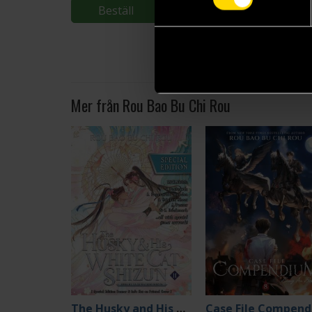
Beställ
Beställ
Mer från Rou Bao Bu Chi Rou
The Husky and His White Cat Shizun 11 (Special Edition)