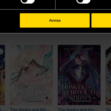
Beställ
Beställ
Visa alla delar och format
Avvisa
Case File Compendium Bing An Ben 8
The Husky and His White Cat Shizun 11
The Husky and His White Cat Shizun 10