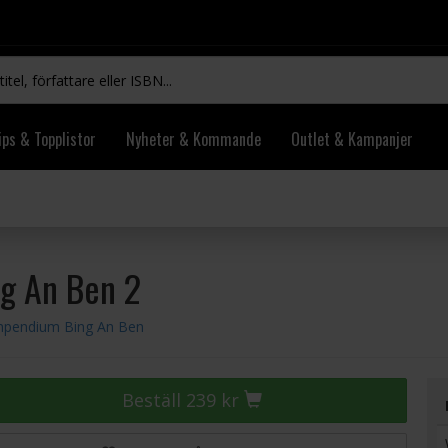
ips & Topplistor
Nyheter & Kommande
Outlet & Kampanjer
g An Ben 2
mpendium Bing An Ben
Beställ 239 kr