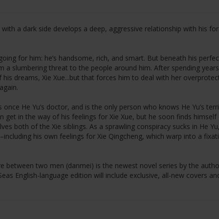
 with a dark side develops a deep, aggressive relationship with his fo
oing for him: he’s handsome, rich, and smart. But beneath his perfec
m a slumbering threat to the people around him. After spending years
of his dreams, Xie Xue...but that forces him to deal with her overprotec
again.
once He Yu’s doctor, and is the only person who knows He Yu’s terri
n get in the way of his feelings for Xie Xue, but he soon finds himsel
lves both of the Xie siblings. As a sprawling conspiracy sucks in He Yu
ncluding his own feelings for Xie Qingcheng, which warp into a fixat
.
ire between two men (danmei) is the newest novel series by the autho
as English-language edition will include exclusive, all-new covers an