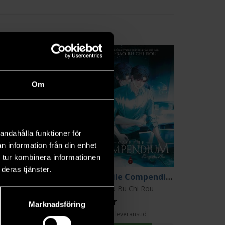
7
Om
andahålla funktioner för
n information från din enhet
 tur kombinera informationen
deras tjänster.
Case File Compendium Bing An Ben 6
Case File Compendium Bing An Ben 7
u Bao Bu Chi Rou
Rou Bao Bu Chi Rou
9 kr
239 kr
Marknadsföring
Längre leveranstid