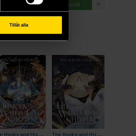
Beställ
Beställ
Tillåt alla
The Husky and His White Cat Shizun 9
The Husky and His White Cat Shizun 7