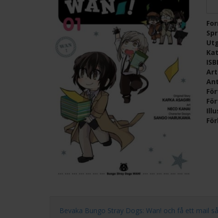
Fo
Sp
Ut
Kat
IS
Ar
Ant
För
För
Ill
För
Bevaka Bungo Stray Dogs: Wan! och få ett mail så for