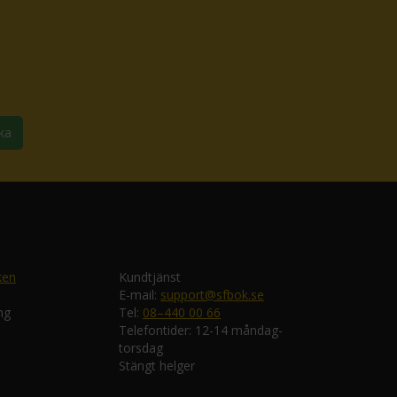
ka
ken
Kundtjänst
E-mail:
support@sfbok.se
ng
Tel:
08–440 00 66
Telefontider: 12-14 måndag-
torsdag
Stängt helger