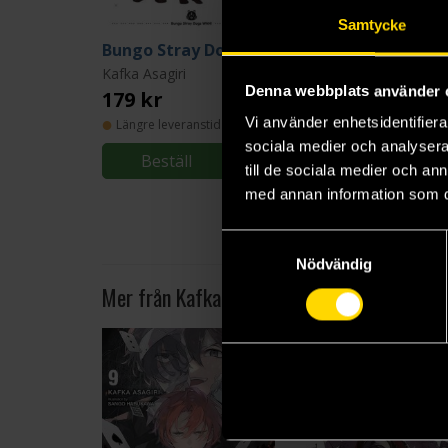
Samtycke
Bungo Stray Dogs: Wan! Vol 2
Bungo
Kafka Asagiri
Kafka Asagiri
Denna webbplats använder 
179 kr
179 kr
Vi använder enhetsidentifierar
Längre leveranstid
Längre leveranstid
sociala medier och analysera 
Beställ
Beställ
till de sociala medier och a
med annan information som du 
Samtyckesval
Nödvändig
Mer från Kafka Asagiri