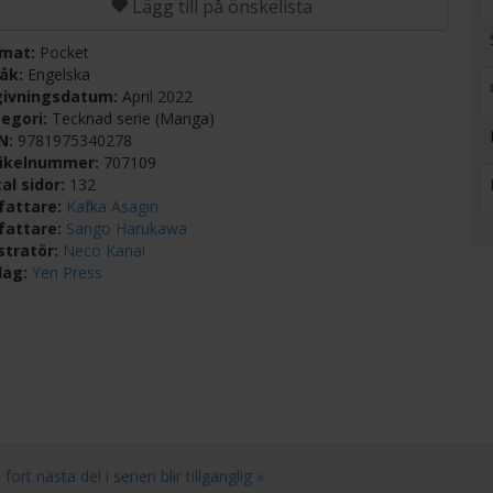
Lägg till på önskelista
rmat:
Pocket
råk:
Engelska
givningsdatum:
April 2022
egori:
Tecknad serie (Manga)
BN:
9781975340278
tikelnummer:
707109
al sidor:
132
fattare:
Kafka Asagiri
fattare:
Sango Harukawa
ustratör:
Neco Kanai
lag:
Yen Press
t nästa del i serien blir tillgänglig »