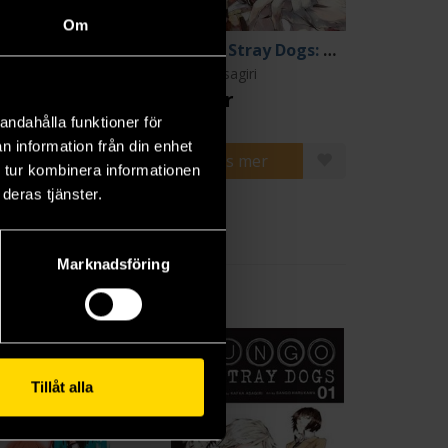
Om
Bungo Stray Dogs: Wan! Vol 6
Bungo Stray Dogs: Wan! Vol 7
ka Asagiri
Kafka Asagiri
9 kr
179 kr
andahålla funktioner för
n information från din enhet
Läs mer
Läs mer
 tur kombinera informationen
deras tjänster.
Marknadsföring
Tillåt alla