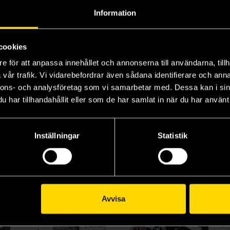
Information
 Stray Dogs: Wan! Vol 3
Bungo Stray Dogs: Wan! Vol 4
Bungo Stray Dogs: Wan! Vol 5
Kafka Asagiri
Kafka Asagiri
Kaf
cookies
179 kr
179 kr
17
e för att anpassa innehållet och annonserna till användarna, tillh
vår trafik. Vi vidarebefordrar även sådana identifierare och anna
Läs mer
Läs mer
nnons- och analysföretag som vi samarbetar med. Dessa kan i sin
har tillhandahållit eller som de har samlat in när du har använt 
Visa alla delar och format
Inställningar
Statistik
Avvisa