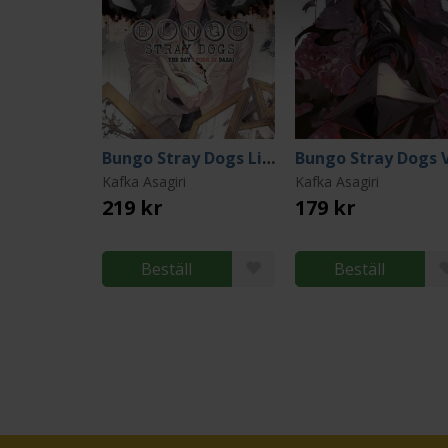
Bungo Stray Dogs Light Novel 9: The Day I Took In Dazai
Kafka Asagiri
Kafka Asagiri
219 kr
179 kr
Beställ
Beställ