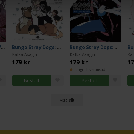
Bungo Stray Dogs Vol 26
Bungo Stray Dogs: Wan! Vol 13
Bungo Stray Dogs: Dazai, Chuuya, Age Fifteen, Vol. 4
Kafka Asagiri
Kafka Asagiri
Kaf
179 kr
179 kr
17
Längre leveranstid
Beställ
Beställ
Visa allt