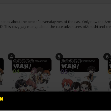
eries about the peacefuleverydaylives of the cast-Only now the Ar
d?! This cozy gag manga about the cute adventures ofAtsushi and cr
4
5
6