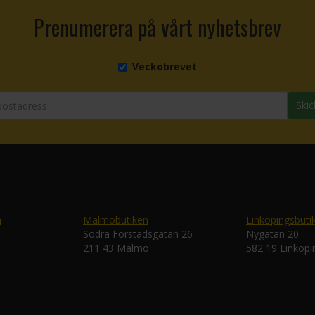
Prenumerera på vårt nyhetsbrev
Veckobrevet
Skic
n
Malmöbutiken
Linköpingsbuti
Södra Förstadsgatan 26
Nygatan 20
211 43 Malmö
582 19 Linköpi