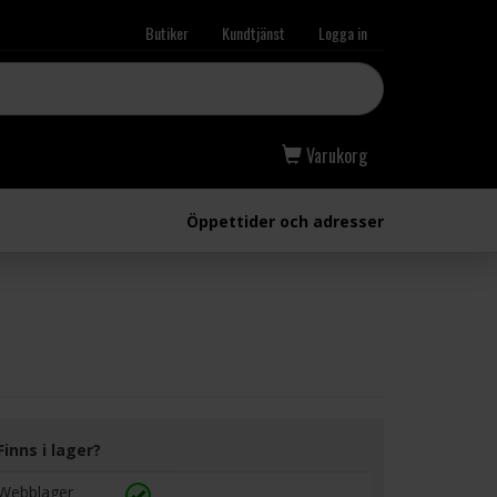
Butiker
Kundtjänst
Logga in
Varukorg
Öppettider och adresser
Finns i lager?
Webblager