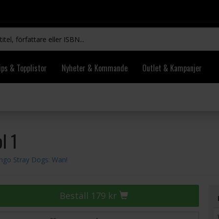
ips & Topplistor
Nyheter & Kommande
Outlet & Kampanjer
l 1
ngo Stray Dogs: Wan!
Beställ 179 kr