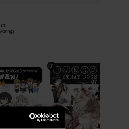
med
ewbrings
7