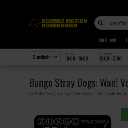
Sortiment
T
Idag
Imorgon
10:00–18:00
12:00–17:00
Bungo Stray Dogs: Wan! Vo
Av
Kafka Asagiri
,
Sango Harukawa
| Del 1 i serien
Bu