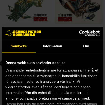
Berserk Vol 1: The Black Swordsman
Berserk Vol 2: The Guardians of Desire
Kentaro Miura
Kentaro Miura
179 kr
179 kr
Samtycke
Information
Om
Beställ
Beställ
3
4
Denna webbplats använder cookies
Vi använder enhetsidentifierare för att anpassa innehållet
och annonserna till användarna, tillhandahålla funktioner
för sociala medier och analysera vår trafik. Vi
vidarebefordrar även sådana identifierare och annan
information från din enhet till de sociala medier och
annons- och analysföretag som vi samarbetar med.
Dessa kan i sin tur kombinera informationen med annan