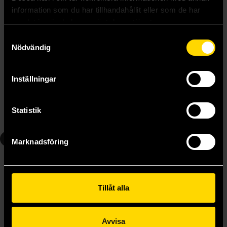
information som du har tillhandahållit eller som de har
samlat in när du har använt deras tjänster.
Samtyckesval
Nödvändig
Berserk Vol 3
Berserk Vol 4
Kentaro Miura
Kentaro Miura
Inställningar
179 kr
179 kr
Statistik
Beställ
Beställ
5
6
Marknadsföring
Tillåt alla
Avvisa