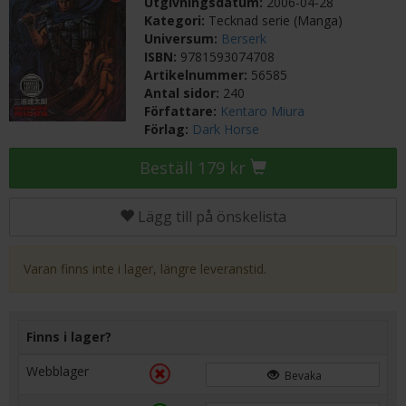
Utgivningsdatum:
2006-04-28
Kategori:
Tecknad serie (Manga)
Universum:
Berserk
ISBN:
9781593074708
Artikelnummer:
56585
Antal sidor:
240
Författare:
Kentaro Miura
Förlag:
Dark Horse
Beställ 179 kr
Lägg till på önskelista
Varan finns inte i lager, längre leveranstid.
Finns i lager?
Webblager
Bevaka