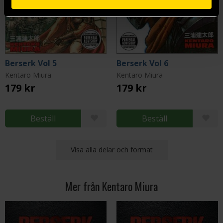
Berserk Vol 5
Berserk Vol 6
Kentaro Miura
Kentaro Miura
179 kr
179 kr
Beställ
Beställ
Visa alla delar och format
Mer från Kentaro Miura