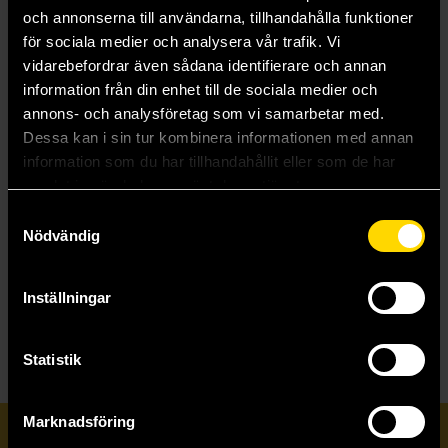
och annonserna till användarna, tillhandahålla funktioner
för sociala medier och analysera vår trafik. Vi
vidarebefordrar även sådana identifierare och annan
information från din enhet till de sociala medier och
annons- och analysföretag som vi samarbetar med.
Groundwork of Evangelion: 2.0 - You Can (Not) Advance 02 (Japansk)
Dessa kan i sin tur kombinera informationen med annan
Neon Genesis Evangelion
information som du har tillhandahållit eller som de har
99 kr
Ord.
399 kr
samlat in när du har använt deras tjänster.
Samtyckesval
Nödvändig
Läs mer
Inställningar
Visa allt
Statistik
Marknadsföring