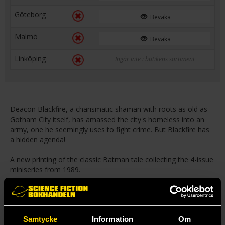
Göteborg
Bevaka
Malmö
Bevaka
Linköping
Ingår inte i butikens sortiment
Deacon Blackfire, a charismatic shaman with roots as old as
Gotham City itself, has amassed the city's homeless into an
army, one he seemingly uses to fight crime. But Blackfire has
a hidden agenda!
A new printing of the classic Batman tale collecting the 4-issue
miniseries from 1989.
Collects Batman: The Cult #1-4.
Mer från Bernie Wrightson
Samtycke
Information
Om