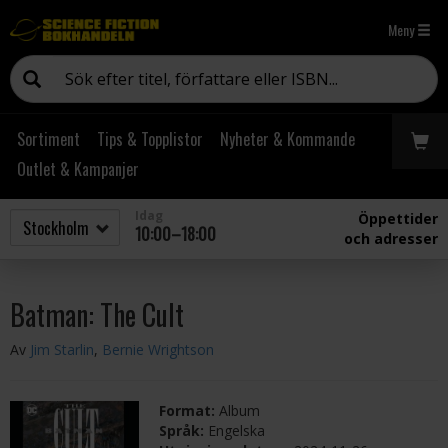
Meny
Sortiment
Tips & Topplistor
Nyheter & Kommande
Outlet & Kampanjer
Idag
Öppettider
10:00–18:00
och adresser
Batman: The Cult
Av
Jim Starlin
,
Bernie Wrightson
Format:
Album
Språk:
Engelska