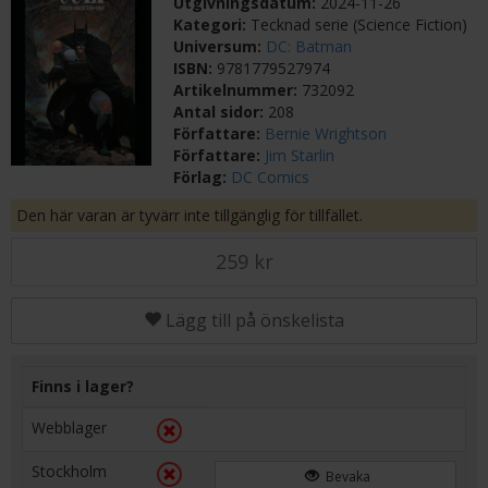
Utgivningsdatum:
2024-11-26
Kategori:
Tecknad serie (Science Fiction)
Universum:
DC: Batman
ISBN:
9781779527974
Artikelnummer:
732092
Antal sidor:
208
Författare:
Bernie Wrightson
Författare:
Jim Starlin
Förlag:
DC Comics
Den här varan är tyvärr inte tillgänglig för tillfället.
259 kr
Lägg till på önskelista
Finns i lager?
Webblager
Stockholm
Bevaka