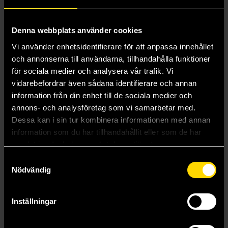
Denna webbplats använder cookies
Vi använder enhetsidentifierare för att anpassa innehållet
och annonserna till användarna, tillhandahålla funktioner
för sociala medier och analysera vår trafik. Vi
vidarebefordrar även sådana identifierare och annan
information från din enhet till de sociala medier och
annons- och analysföretag som vi samarbetar med.
Dessa kan i sin tur kombinera informationen med annan
information som du har tillhandahållit eller som de har
samlat in när du har använt deras tjänster.
Samtyckesval
Batman in the Seventies
Nödvändig
Bernie Wrightson
239 kr
Inställningar
Beställ