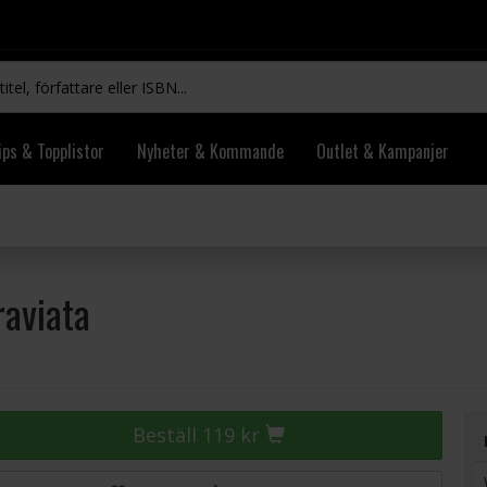
ips & Topplistor
Nyheter & Kommande
Outlet & Kampanjer
raviata
Beställ 119 kr