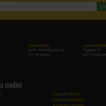
Skic
n
Malmöbutiken
Linköpingsbuti
Södra Förstadsgatan 26
Nygatan 20
211 43 Malmö
582 19 Linköpi
la medier
m
Instagram Malmö
k
Instagram Göteborg
Instagram Linköping