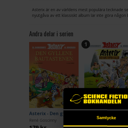
Asterix är en av världens mest populära tecknade se
nyutgåva av ett klassiskt album lär inte göra någon 
Andra delar i serien
1
Asterix - Den gyllene bautastenen
Samtycke
René Goscinny
René Goscinny
179 kr
119 kr