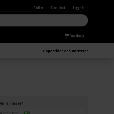
Butiker
Kundtjänst
Logga in
Varukorg
Öppettider och adresser
Finns i lager?
Webblager