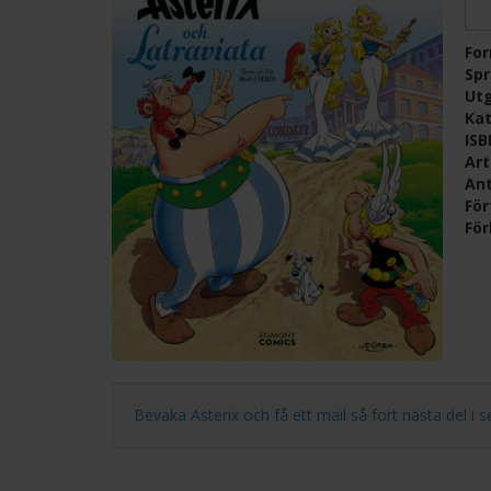
Fo
Sp
Ut
Kat
IS
Ar
Ant
För
För
Bevaka Asterix och få ett mail så fort nästa del i ser