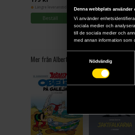
Längre leveranstid
Längre leveranstid
Denna webbplats använder 
Beställ
Beställ
Vi använder enhetsidentifierar
sociala medier och analysera 
till de sociala medier och a
med annan information som du 
Samtyckesval
Mer från Albert Uderzo
Nödvändig