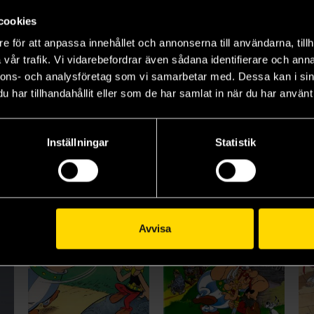
Längre leveranstid
Längre leveranstid
L
cookies
Beställ
Beställ
e för att anpassa innehållet och annonserna till användarna, tillh
vår trafik. Vi vidarebefordrar även sådana identifierare och anna
nnons- och analysföretag som vi samarbetar med. Dessa kan i sin
Visa alla delar och format
har tillhandahållit eller som de har samlat in när du har använt 
Inställningar
Statistik
Avvisa