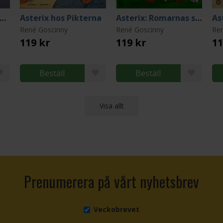
ktfalkarna 1 - Flygskolan
Asterix hos Pikterna
Asterix: Romarnas skräck
As
René Goscinny
René Goscinny
Re
119 kr
119 kr
11
Beställ
Beställ
Visa allt
Prenumerera på vårt nyhetsbrev
Veckobrevet