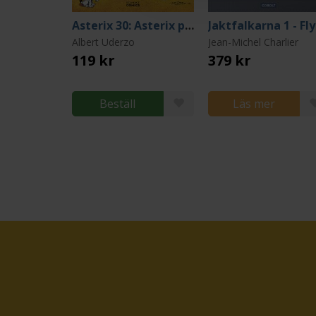
Asterix 30: Asterix på galejan
Ja
Albert Uderzo
Jean-Michel Charlier
119 kr
379 kr
Beställ
Läs mer