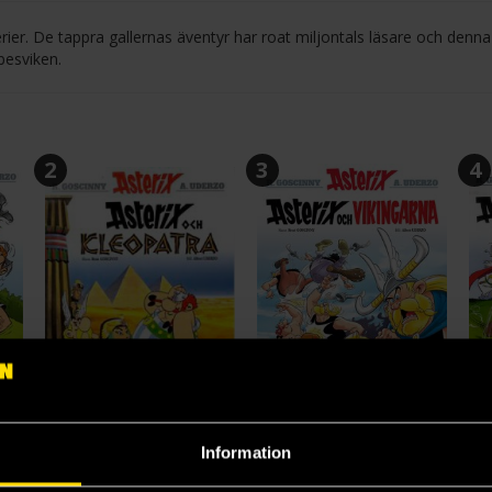
rier. De tappra gallernas äventyr har roat miljontals läsare och denna
besviken.
2
3
4
Asterix och hans tappra galler
Asterix och Kleopatra
Asterix och vikingarna
Information
René Goscinny
René Goscinny
Re
119 kr
119 kr
11