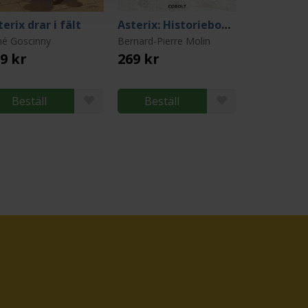
terix drar i fält
Asterix: Historieboken
né Goscinny
Bernard-Pierre Molin
9 kr
269 kr
Beställ
Beställ