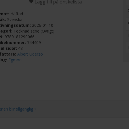
Lägg till på önskelista
rmat:
Häftad
råk:
Svenska
givningsdatum:
2026-01-10
egori:
Tecknad serie (Övrigt)
BN:
9789181290066
tikelnummer:
744409
al sidor:
48
fattare:
Albert Uderzo
lag:
Egmont
ien blir tillgänglig »