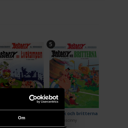
5
Asterix och tvekampen
Asterix och britterna
Om
né Goscinny
René Goscinny
9 kr
119 kr