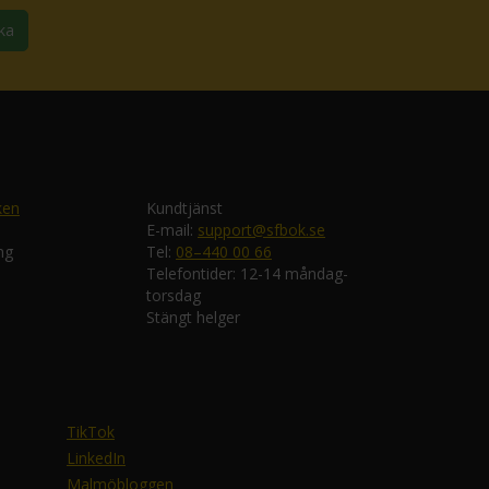
ka
ken
Kundtjänst
E-mail:
support@sfbok.se
ng
Tel:
08–440 00 66
Telefontider: 12-14 måndag-
torsdag
Stängt helger
TikTok
LinkedIn
Malmöbloggen