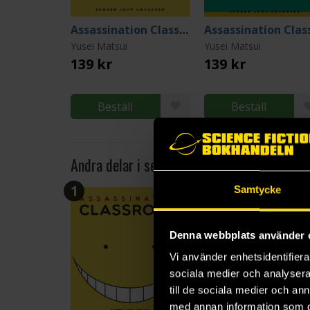
Assassination Classroom Vol 1
Yusei Matsui
Yusei Matsui
139 kr
139 kr
Beställ
Beställ
Andra delar i serien
1
2
Samtycke
Denna webbplats använder 
Vi använder enhetsidentifierar
sociala medier och analysera 
till de sociala medier och a
med annan information som du 