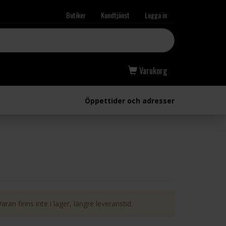
Butiker
Kundtjänst
Logga in
Varukorg
Öppettider och adresser
Varan finns inte i lager, längre leveranstid.