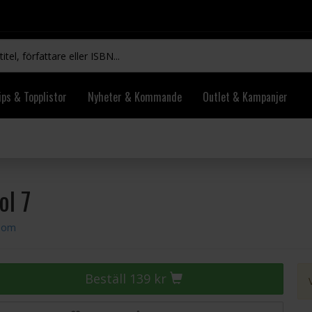
ips & Topplistor
Nyheter & Kommande
Outlet & Kampanjer
ol 7
room
Beställ 139 kr