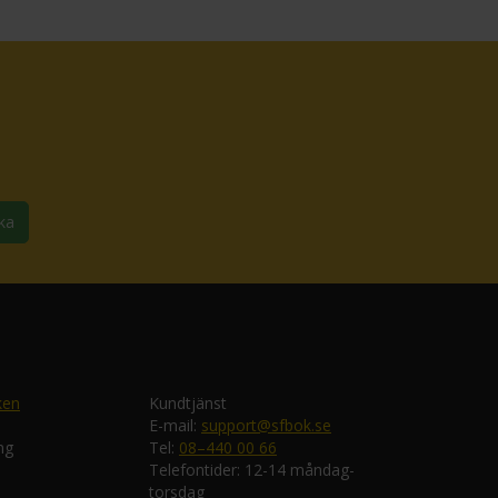
ka
ken
Kundtjänst
E-mail:
support@sfbok.se
ng
Tel:
08–440 00 66
Telefontider: 12-14 måndag-
torsdag