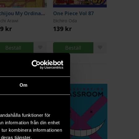
Nichijou My Ordinary Life, 5
One Piece Vol 87
ichi Arawi
Eiichiro Oda
9 kr
139 kr
Beställ
Beställ
6
Om
andahålla funktioner för
n information från din enhet
 tur kombinera informationen
deras tjänster.