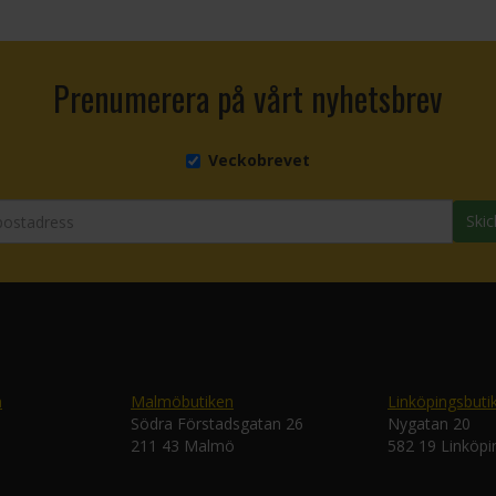
Prenumerera på vårt nyhetsbrev
Veckobrevet
Skic
n
Malmöbutiken
Linköpingsbuti
Södra Förstadsgatan 26
Nygatan 20
211 43 Malmö
582 19 Linköpi