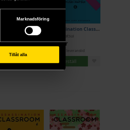
Marknadsföring
Assassination Classroom Vol 5
Assassination Classroom Vol 6
ei Matsui
Yusei Matsui
9 kr
139 kr
ängre leveranstid
Längre leveranstid
Tillåt alla
Beställ
Beställ