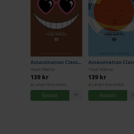
Assassination Classroom Vol 9
Yusei Matsui
Yusei Matsui
139 kr
139 kr
Längre leveranstid
Längre leveranstid
Beställ
Beställ