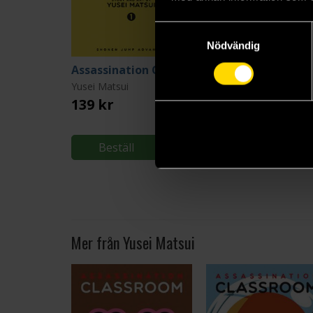
Samtyckesval
Nödvändig
Assassination Classroom Vol 1
Yusei Matsui
Yusei Matsui
139 kr
139 kr
Beställ
Beställ
Mer från Yusei Matsui