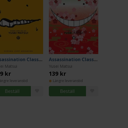
Assassination Classroom Vol 17
Assassination Classroom Vol 18
ei Matsui
Yusei Matsui
9 kr
139 kr
ängre leveranstid
Längre leveranstid
Beställ
Beställ