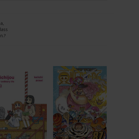
sa,
lass
n.?