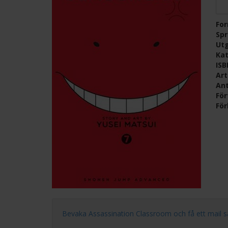
Fo
Sp
Ut
Kat
IS
Ar
Ant
För
För
Bevaka Assassination Classroom och få ett mail så fo