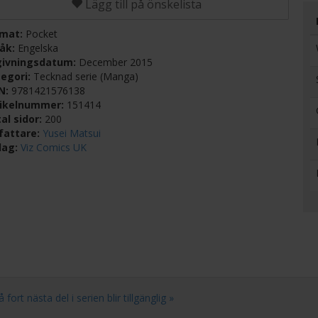
Lägg till på önskelista
rmat:
Pocket
råk:
Engelska
givningsdatum:
December 2015
egori:
Tecknad serie (Manga)
BN:
9781421576138
tikelnummer:
151414
al sidor:
200
fattare:
Yusei Matsui
lag:
Viz Comics UK
rt nästa del i serien blir tillgänglig »