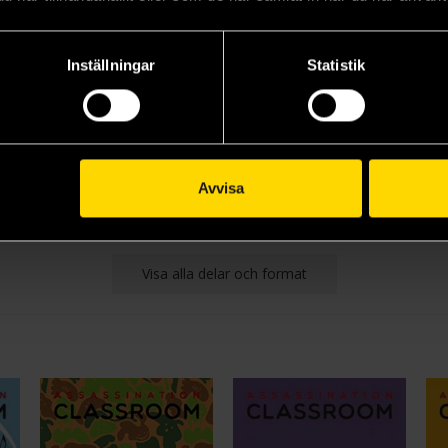
Inställningar
Statistik
Assassination Classroom Vol 2
Assassination Classroom Vol 3
Assassination Classroom Vol 4
Yusei Matsui
Yusei Matsui
Yus
139 kr
139 kr
13
Längre leveranstid
Längre leveranstid
L
Avvisa
Beställ
Beställ
Visa alla delar och format