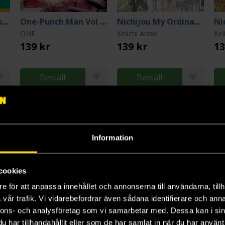
Assassination Classroom Vol 2
One-Punch Man Vol 19
Nichijou My Ordinary Life, 1
ONE
Keiichi Arawi
Kei
139 kr
139 kr
13
Beställ
Beställ
3
4
5
Information
cookies
e för att anpassa innehållet och annonserna till användarna, tillh
vår trafik. Vi vidarebefordrar även sådana identifierare och anna
nnons- och analysföretag som vi samarbetar med. Dessa kan i sin
har tillhandahållit eller som de har samlat in när du har använt 