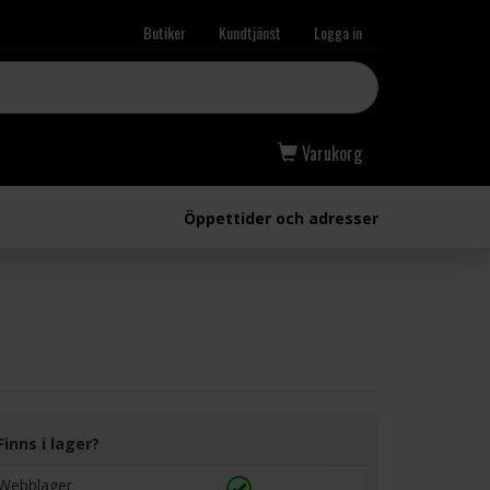
Butiker
Kundtjänst
Logga in
Varukorg
Öppettider och adresser
Finns i lager?
Webblager