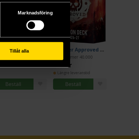
Marknadsföring
Getting Started With Orks
Chapter Approved Mission Deck
Tillåt alla
rhammer 40.000: Ork
Warhammer 40.000
90 kr
260 kr
Längre leveranstid
Beställ
Beställ