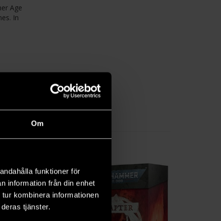
mer Age
es. In
Om
andahålla funktioner för
n information från din enhet
 tur kombinera informationen
deras tjänster.