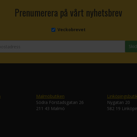
Prenumerera på vårt nyhetsbrev
Veckobrevet
Skic
n
Malmöbutiken
Linköpingsbuti
Södra Förstadsgatan 26
Nygatan 20
211 43 Malmö
582 19 Linköpi