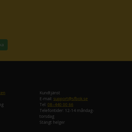
ka
ken
Kundtjänst
E-mail:
support@sfbok.se
ng
Tel:
08–440 00 66
Telefontider: 12-14 måndag-
torsdag
Stängt helger