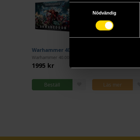
Samtyckesval
Nödvändig
Warhammer 40.000: Armageddon (Startbox 11th edition)
Terror on Devlan
Warhammer 40.000
Warhammer: 40.000
1995 kr
1245 kr
Beställ
Läs mer