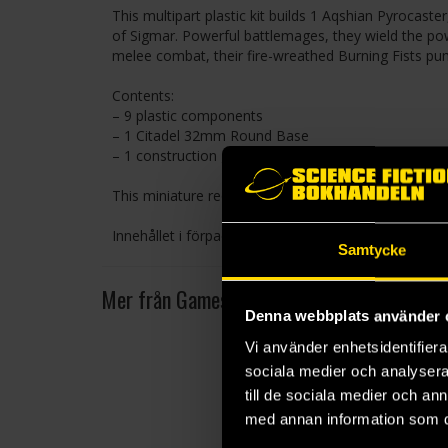
This multipart plastic kit builds 1 Aqshian Pyrocas
of Sigmar. Powerful battlemages, they wield the pow
melee combat, their fire-wreathed Burning Fists pu
Contents:
– 9 plastic components
– 1 Citadel 32mm Round Base
– 1 construction guide
This miniature requires assembly and is supplied un
Innehållet i förpackningen kan skilja sig från de bil
Samtycke
Mer från Games Workshop
Denna webbplats använder 
Vi använder enhetsidentifierar
sociala medier och analysera 
till de sociala medier och a
med annan information som du 