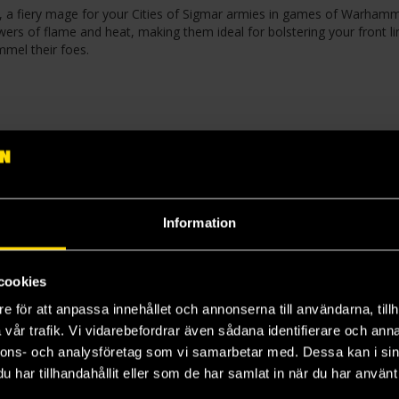
ter, a fiery mage for your Cities of Sigmar armies in games of Warham
ers of flame and heat, making them ideal for bolstering your front lin
mmel their foes.
painted.
der och den information som lämnats av tillverkaren.
Information
cookies
e för att anpassa innehållet och annonserna till användarna, tillh
vår trafik. Vi vidarebefordrar även sådana identifierare och anna
nnons- och analysföretag som vi samarbetar med. Dessa kan i sin
har tillhandahållit eller som de har samlat in när du har använt 