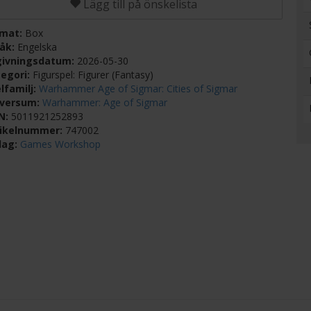
Lägg till på önskelista
rmat:
Box
råk:
Engelska
givningsdatum:
2026-05-30
egori:
Figurspel: Figurer (Fantasy)
lfamilj:
Warhammer Age of Sigmar: Cities of Sigmar
iversum:
Warhammer: Age of Sigmar
BN:
5011921252893
tikelnummer:
747002
lag:
Games Workshop