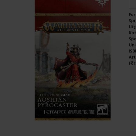
Fo
Sp
Ut
Kat
Spe
Un
IS
Ar
För