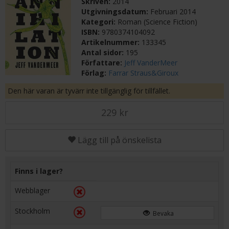
Skriven:
2014
Utgivningsdatum:
Februari 2014
Kategori:
Roman (Science Fiction)
ISBN:
9780374104092
Artikelnummer:
133345
Antal sidor:
195
Författare:
Jeff VanderMeer
Förlag:
Farrar Straus&Giroux
Den här varan är tyvärr inte tillgänglig för tillfället.
229 kr
Lägg till på önskelista
Finns i lager?
Webblager
Stockholm
Bevaka