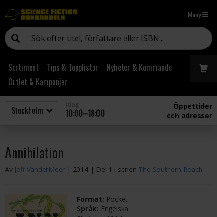
Meny
Sortiment
Tips & Topplistor
Nyheter & Kommande
Outlet & Kampanjer
Idag
Öppettider
10:00–18:00
och adresser
Annihilation
Av
Jeff VanderMeer
| 2014
| Del 1 i serien
The Southern Reach
Format:
Pocket
Språk:
Engelska