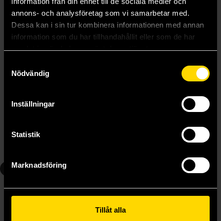
information från din enhet till de sociala medier och
annons- och analysföretag som vi samarbetar med.
Dessa kan i sin tur kombinera informationen med annan
information som du har tillhandahållit eller som de har
samlat in när du har använt deras tjänster.
Samtyckesval
Nödvändig
Authority
Acceptance
Inställningar
Jeff VanderMeer
Jeff VanderMeer
159 kr
159 kr
Statistik
Beställ
Beställ
Marknadsföring
4
Tillåt alla