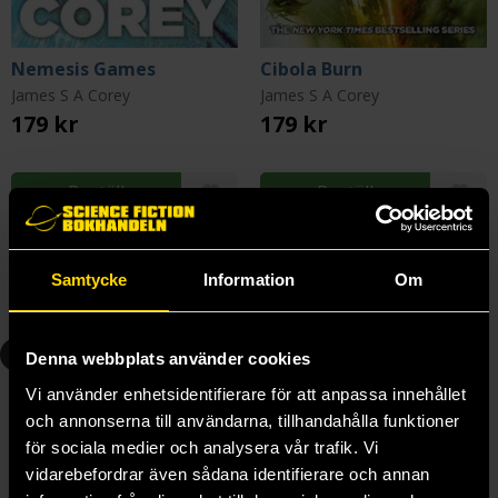
Nemesis Games
Cibola Burn
James S A Corey
James S A Corey
179 kr
179 kr
Beställ
Beställ
Samtycke
Information
Om
Andra delar i serien
2
3
Denna webbplats använder cookies
Vi använder enhetsidentifierare för att anpassa innehållet
och annonserna till användarna, tillhandahålla funktioner
för sociala medier och analysera vår trafik. Vi
vidarebefordrar även sådana identifierare och annan