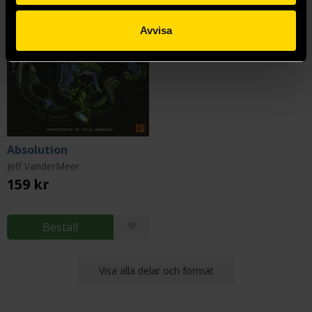
Avvisa
Absolution
Jeff VanderMeer
159 kr
Beställ
Visa alla delar och format