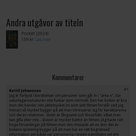
Andra utgåvor av titeln
Pocket (2024)
159 kr
Läs mer
Kommentarer
#1
Kettil Johansson
Jag är förtjust i berättelser om personer som går in i "area x", där
naturlagarna/naturen inte funkar som normalt. Den här boken är bra
men det händer inte jättemycket (ni som sett filmen förstår vad jag
menar) så mycket bygger på att man intresserar sig för karaktärerna
och deras relationer. Slutet är långsamt och filosofiskt, vilket man
kan gilla eller inte... Boken är mycket bättre än filmen. JAg hade rätt
höga förväntingar på filmen men den missade att en stor del av
bokens spänning bygger på att man har en rätt begränsad
information om både var personerna i texten egentligen vet om