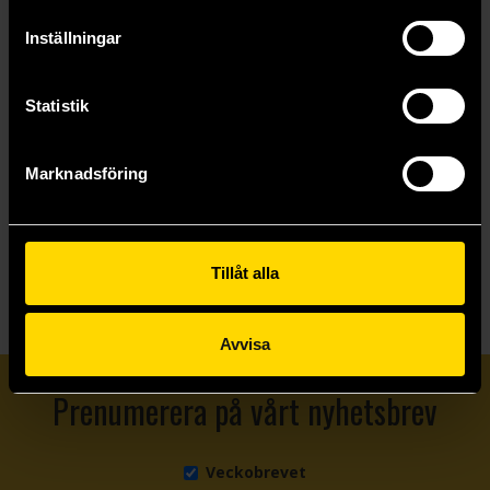
Bury Our Bones in the Midnight Soil
Begrav våra ben i nattens jord
Inställningar
V. E. Schwab
V. E. Schwab
189 kr
289 kr
Statistik
Beställ
Beställ
Marknadsföring
Visa allt
Tillåt alla
Avvisa
Prenumerera på vårt nyhetsbrev
Veckobrevet