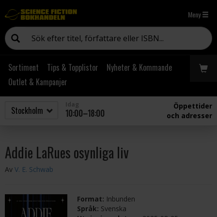
Meny
Sortiment
Tips & Topplistor
Nyheter & Kommande
Outlet & Kampanjer
Idag
Öppettider
10:00–18:00
och adresser
Addie LaRues osynliga liv
Av
V. E. Schwab
Format:
Inbunden
Språk:
Svenska