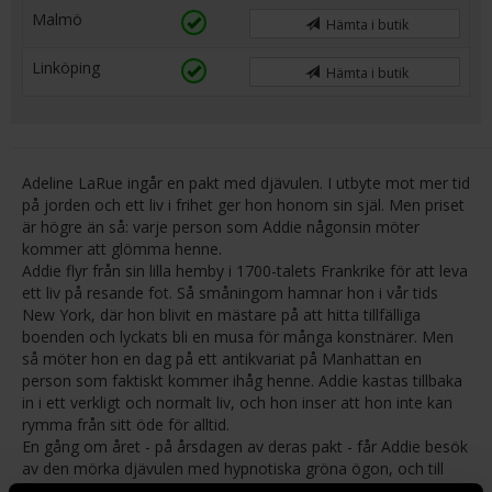
Malmö
Hämta i butik
Linköping
Hämta i butik
Adeline LaRue ingår en pakt med djävulen. I utbyte mot mer tid
på jorden och ett liv i frihet ger hon honom sin själ. Men priset
är högre än så: varje person som Addie någonsin möter
kommer att glömma henne.
Addie flyr från sin lilla hemby i 1700-talets Frankrike för att leva
ett liv på resande fot. Så småningom hamnar hon i vår tids
New York, där hon blivit en mästare på att hitta tillfälliga
boenden och lyckats bli en musa för många konstnärer. Men
så möter hon en dag på ett antikvariat på Manhattan en
person som faktiskt kommer ihåg henne. Addie kastas tillbaka
in i ett verkligt och normalt liv, och hon inser att hon inte kan
rymma från sitt öde för alltid.
En gång om året - på årsdagen av deras pakt - får Addie besök
av den mörka djävulen med hypnotiska gröna ögon, och till
slut har hon inget annat val än att konfrontera honom.