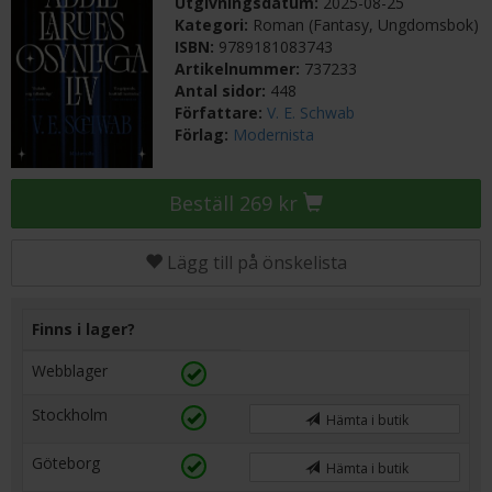
Utgivningsdatum:
2025-08-25
Kategori:
Roman (Fantasy, Ungdomsbok)
ISBN:
9789181083743
Artikelnummer:
737233
Antal sidor:
448
Författare:
V. E. Schwab
Förlag:
Modernista
Beställ 269 kr
Lägg till på önskelista
Finns i lager?
Webblager
Stockholm
Hämta i butik
Göteborg
Hämta i butik