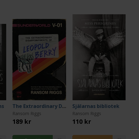
ns
The Extraordinary Disappointments of Leopold Berry
Själarnas bibliotek
Ransom Riggs
Ransom Riggs
189 kr
110 kr