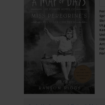
Fo
Sp
Skr
Ut
Kat
Un
IS
Ar
För
För