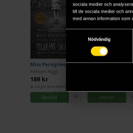
sociala medier och analysera 
till de sociala medier och a
med annan information som du 
Samtyckesval
Nödvändig
Miss Peregrine's Home for Peculiar Children
Hollow City
Ransom Riggs
Ransom Riggs
189 kr
189 kr
Längre leveranstid
Längre leveranstid
Beställ
Beställ