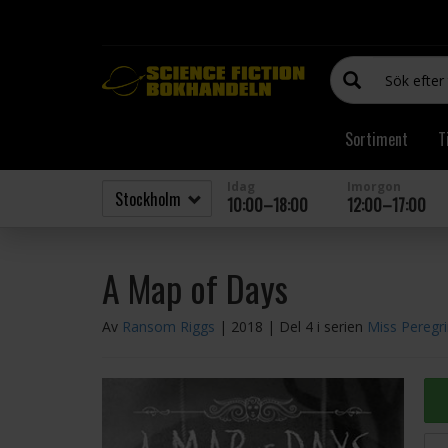
Sortiment
T
Idag
Imorgon
10:00–18:00
12:00–17:00
A Map of Days
Av
Ransom Riggs
| 2018
| Del 4 i serien
Miss Peregr