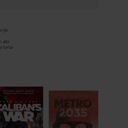
e for
 alla
s farfar