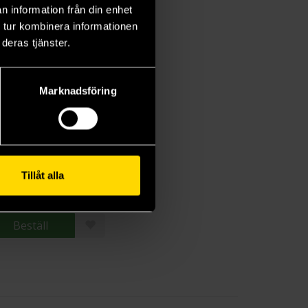
n information från din enhet
 tur kombinera informationen
deras tjänster.
Marknadsföring
The Desolations of Devil's Acre
nsom Riggs
Tillåt alla
9 kr
Beställ