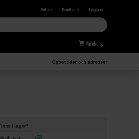
Butiker
Kundtjänst
Logga in
Varukorg
Öppettider och adresser
Finns i lager?
Webblager