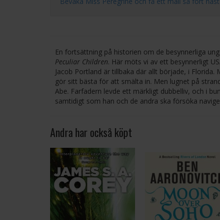
Bevaka Miss Peregrine och få ett mail så fort nästa d
En fortsättning på historien om de besynnerliga ung
Peculiar Children
. Här möts vi av ett besynnerligt USA
Jacob Portland är tillbaka där allt började, i Flor
gör sitt bästa för att smälta in. Men lugnet på stran
Abe. Farfadern levde ett märkligt dubbelliv, och i bun
samtidigt som han och de andra ska försöka navigera
Andra har också köpt