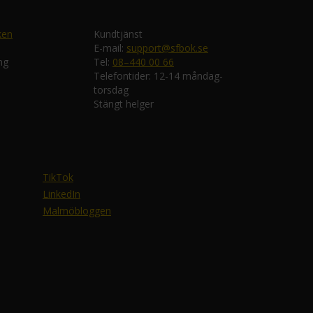
ken
Kundtjänst
E-mail:
support@sfbok.se
ng
Tel:
08–440 00 66
Telefontider: 12-14 måndag-
torsdag
Stängt helger
TikTok
LinkedIn
Malmöbloggen