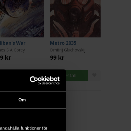
liban's War
Metro 2035
es S A Corey
Dmitrij Gluchovskij
9 kr
99 kr
Beställ
Beställ
Om
andahålla funktioner för