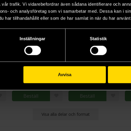
vår trafik. Vi vidarebefordrar även sådana identifierare och anna
nnons- och analysföretag som vi samarbetar med. Dessa kan i sin
har tillhandahållit eller som de har samlat in när du har använt 
Inställningar
Statistik
Library of Souls
The Conference of the Birds
Ransom Riggs
Ransom Riggs
Ra
Avvisa
189 kr
169 kr
14
Längre leveranstid
Beställ
Beställ
Visa alla delar och format