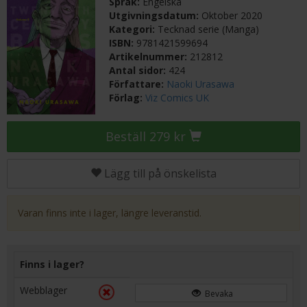
Språk:
Engelska
Utgivningsdatum:
Oktober 2020
Kategori:
Tecknad serie (Manga)
ISBN:
9781421599694
Artikelnummer:
212812
Antal sidor:
424
Författare:
Naoki Urasawa
Förlag:
Viz Comics UK
Beställ 279 kr
Lägg till på önskelista
Varan finns inte i lager, längre leveranstid.
Finns i lager?
Webblager
Bevaka