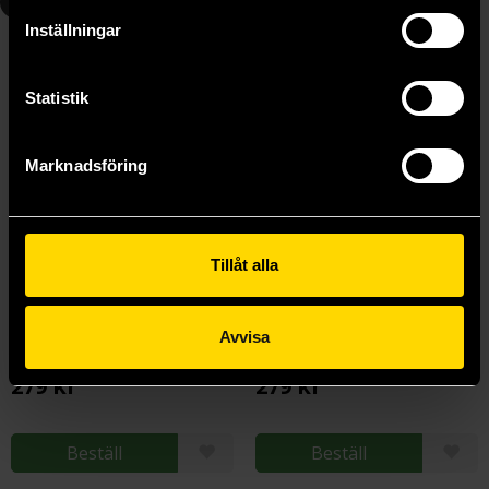
5
6
Inställningar
Statistik
Marknadsföring
Tillåt alla
20th Century Boys Perfect Edition Vol 5
20th Century Boys Perfect Edition Vol 6
Avvisa
Naoki Urasawa
Naoki Urasawa
279 kr
279 kr
Beställ
Beställ