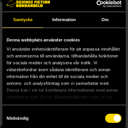
Samtycke
Information
Om
Denna webbplats använder cookies
Vi använder enhetsidentifierare för att anpassa innehållet
och annonserna till användarna, tillhandahålla funktioner
för sociala medier och analysera vår trafik. Vi
vidarebefordrar även sådana identifierare och annan
information från din enhet till de sociala medier och
annons- och analysföretag som vi samarbetar med.
20th Century Boys Perfect Edition Vol 3
20th Century Boys Perfect Edition Vol 4
Dessa kan i sin tur kombinera informationen med annan
Naoki Urasawa
Naoki Urasawa
information som du har tillhandahållit eller som de har
279 kr
279 kr
samlat in när du har använt deras tjänster.
Samtyckesval
Beställ
Beställ
Nödvändig