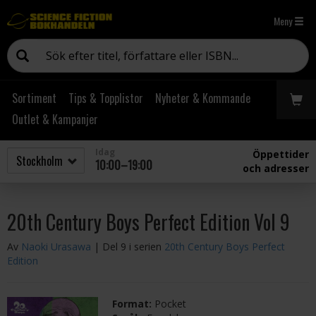
Meny
Sortiment
Tips & Topplistor
Nyheter & Kommande
Outlet & Kampanjer
Idag
Öppettider
10:00–19:00
och adresser
20th Century Boys Perfect Edition Vol 9
Av
Naoki Urasawa
| Del 9 i serien
20th Century Boys Perfect
Edition
Format:
Pocket