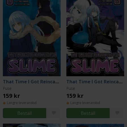
That Time I Got Reincarnated as a Slime 14
That Time I Got Reincarnated as a Slime 22
Fuse
Fuse
159 kr
159 kr
Längre leveranstid
Längre leveranstid
Beställ
Beställ