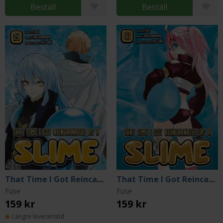
Beställ
Beställ
That Time I Got Reincarnated as a Slime 24
That Time I Got Reincarnated as a Slime 6
Fuse
Fuse
159 kr
159 kr
Längre leveranstid