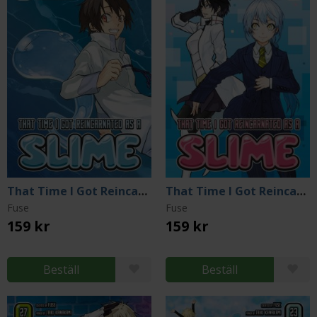
That Time I Got Reincarnated as a Slime 29
That Time I Got Reincarnated as a Slime 28
Fuse
Fuse
159 kr
159 kr
Beställ
Beställ