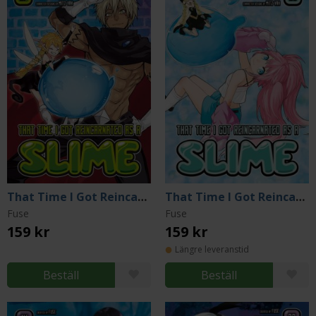
That Time I Got Reincarnated as a Slime 27
That Time I Got Reincarnated as a Slime 23
Fuse
Fuse
159 kr
159 kr
Längre leveranstid
Beställ
Beställ