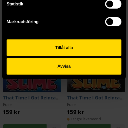
Statistik
Marknadsföring
Tillåt alla
Avvisa
That Time I Got Reincarnated as a Slime 8
That Time I Got Reincarnated as a Slime 2
Fuse
Fuse
159 kr
159 kr
Längre leveranstid