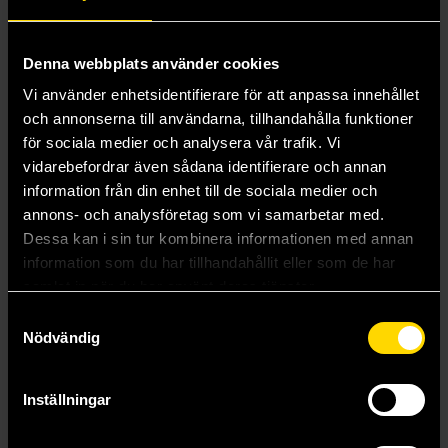
Denna webbplats använder cookies
Vi använder enhetsidentifierare för att anpassa innehållet
och annonserna till användarna, tillhandahålla funktioner
för sociala medier och analysera vår trafik. Vi
vidarebefordrar även sådana identifierare och annan
information från din enhet till de sociala medier och
annons- och analysföretag som vi samarbetar med.
Dessa kan i sin tur kombinera informationen med annan
information som du har tillhandahållit eller som de har
samlat in när du har använt deras tjänster.
Samtyckesval
That Time I Got Reincarnated as a Slime 1
That Time I Got Reincarnated as a Slime 3
Nödvändig
Fuse
Fuse
159 kr
159 kr
Inställningar
Längre leveranstid
Beställ
Beställ