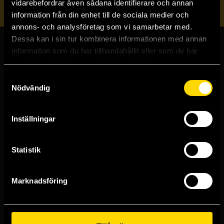
vidarebefordrar även sådana identifierare och annan
information från din enhet till de sociala medier och
annons- och analysföretag som vi samarbetar med.
Dessa kan i sin tur kombinera informationen med annan
information som du har tillhandahållit eller som de har
Butiker & kundtjänst
samlat in när du har använt deras tjänster.
Samtyckesval
Stockholmsbutiken
Nödvändig
Västerlånggatan 48
111 29 Stockholm
Inställningar
Göteborgsbutiken
Kungsgatan 19
411 19 Göteborg
Statistik
Malmöbutiken
Södra Förstadsgatan 26
211 43 Malmö
Marknadsföring
Linköpingsbutiken
Nygatan 20
582 19 Linköping