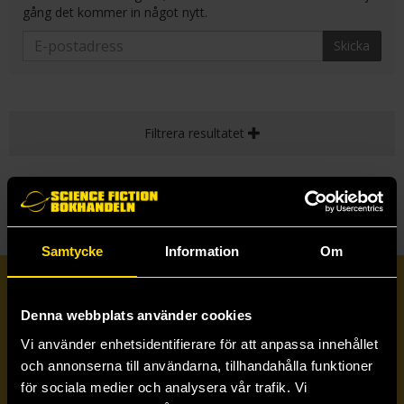
gång det kommer in något nytt.
Skicka
Filtrera resultatet
Samtycke
Information
Om
Prenumerera på vårt nyhetsbrev
Denna webbplats använder cookies
Vi använder enhetsidentifierare för att anpassa innehållet
Veckobrevet
och annonserna till användarna, tillhandahålla funktioner
för sociala medier och analysera vår trafik. Vi
Skicka