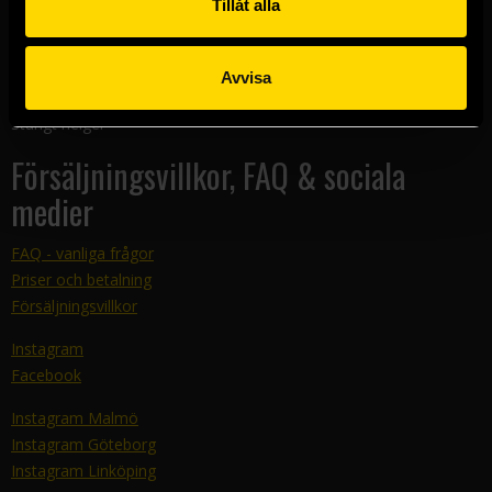
Tillåt alla
Kundtjänst
E-mail:
support@sfbok.se
Avvisa
Tel:
08–440 00 66
Telefontider: 12-14 måndag-torsdag
Stängt helger
Försäljningsvillkor, FAQ & sociala
medier
FAQ - vanliga frågor
Priser och betalning
Försäljningsvillkor
Instagram
Facebook
Instagram Malmö
Instagram Göteborg
Instagram Linköping