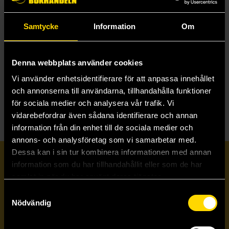
Samtycke
Information
Om
The Secrets of the Clone Troopers
Marc Sumerak
299 kr
Denna webbplats använder cookies
Längre leveranstid
Vi använder enhetsidentifierare för att anpassa innehållet
Beställ
och annonserna till användarna, tillhandahålla funktioner
för sociala medier och analysera vår trafik. Vi
vidarebefordrar även sådana identifierare och annan
information från din enhet till de sociala medier och
annons- och analysföretag som vi samarbetar med.
Dessa kan i sin tur kombinera informationen med annan
Prenumerera på vårt nyhetsbrev
information som du har tillhandahållit eller som de har
samlat in när du har använt deras tjänster.
Samtyckesval
Veckobrevet
Nödvändig
Skicka