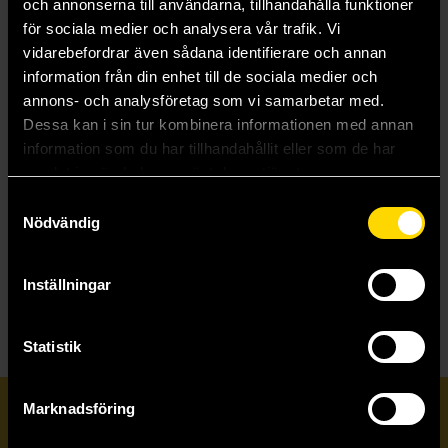
och annonserna till användarna, tillhandahålla funktioner
för sociala medier och analysera vår trafik. Vi
vidarebefordrar även sådana identifierare och annan
information från din enhet till de sociala medier och
annons- och analysföretag som vi samarbetar med.
Dessa kan i sin tur kombinera informationen med annan
information som du har tillhandahållit eller som de har
Deep Regrets Lamentable Tentacles Exp
samlat in när du har använt deras tjänster.
Deep Regrets
Samtyckesval
59 kr
Nödvändig
Läs mer
Inställningar
Statistik
Marknadsföring
Prenumerera på vårt nyhetsbrev