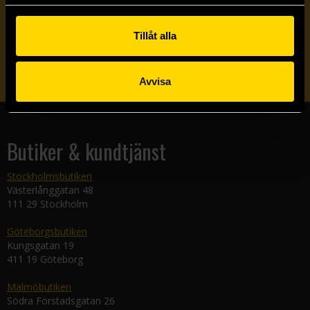
Veckobrevet
Tillåt alla
Skicka
Avvisa
Butiker & kundtjänst
Stockholmsbutiken
Västerlånggatan 48
111 29 Stockholm
Göteborgsbutiken
Kungsgatan 19
411 19 Göteborg
Malmöbutiken
Södra Förstadsgatan 26