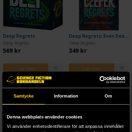
Deep Regrets
Deep Regrets: Even Deeper Regrets Expansion
Deep Regrets
Deep Regrets
569 kr
349 kr
Läs mer
Läs mer
Samtycke
Information
Om
Denna webbplats använder cookies
Vi använder enhetsidentifierare för att anpassa innehållet