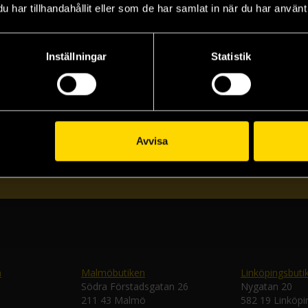
har tillhandahållit eller som de har samlat in när du har använt 
Inställningar
Statistik
Prenumerera på vårt nyhetsbrev
Veckobrevet
Avvisa
Skic
n
Malmöbutiken
Linköpingsbuti
Södra Förstadsgatan 26
Nygatan 20
211 43 Malmö
582 19 Linköpi