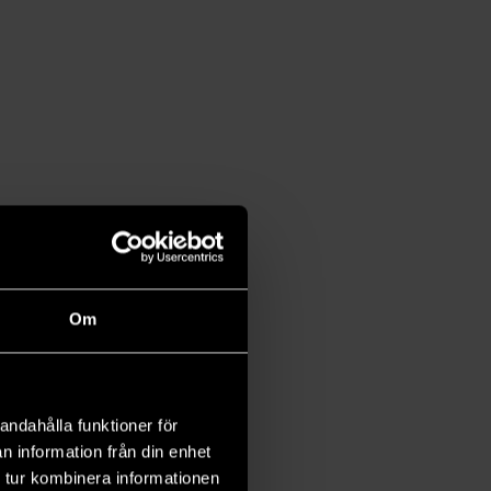
Om
andahålla funktioner för
n information från din enhet
 tur kombinera informationen