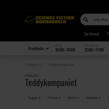
Sortiment
T
Idag
Imorgon
10:00–18:00
12:00–17:00
Förlag A-Ö
Teddykompaniet
FÖRLAG
Teddykompaniet
Taggar
Format
Genre
Kategori