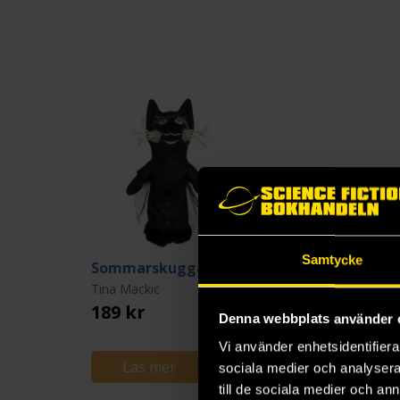
Samtycke
Sommarskuggan Gosedjur 30 cm
Tina Mackic
189 kr
Denna webbplats använder 
Vi använder enhetsidentifierar
Läs mer
sociala medier och analysera 
till de sociala medier och a