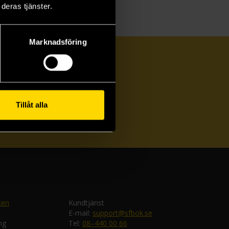
deras tjänster.
Marknadsföring
Tillåt alla
ka
ken
Kundtjänst
E-mail:
support@sfbok.se
ng
Tel:
08–440 00 66