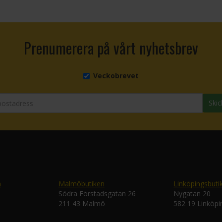
Prenumerera på vårt nyhetsbrev
Veckobrevet
Skic
n
Malmöbutiken
Linköpingsbuti
Södra Förstadsgatan 26
Nygatan 20
211 43 Malmö
582 19 Linköpi