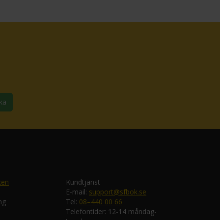
ka
ken
Kundtjänst
E-mail:
support@sfbok.se
ng
Tel:
08–440 00 66
Telefontider: 12-14 måndag-