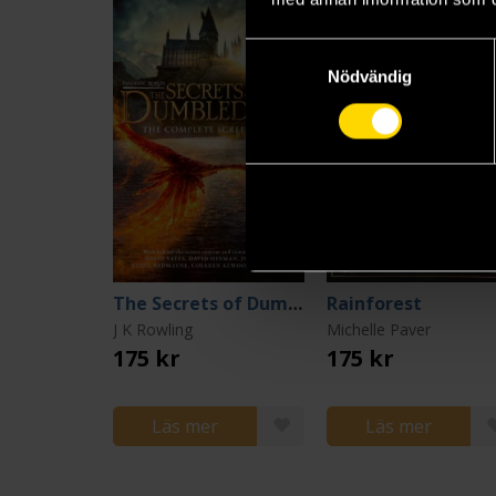
Samtyckesval
Nödvändig
The Secrets of Dumbledore: The Complete Screenplay
Rainforest
J K Rowling
Michelle Paver
175 kr
175 kr
Läs mer
Läs mer