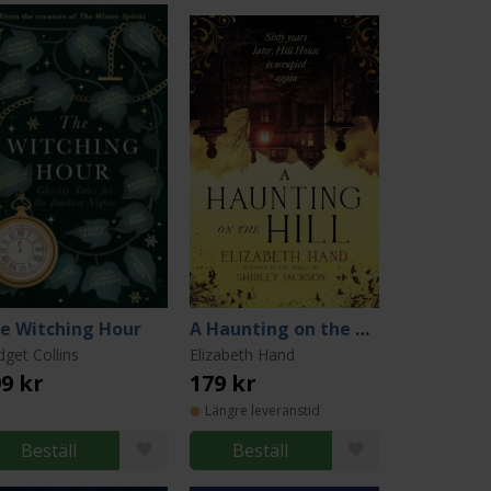
e Witching Hour
A Haunting on the Hill
dget Collins
Elizabeth Hand
9 kr
179 kr
Längre leveranstid
Beställ
Beställ