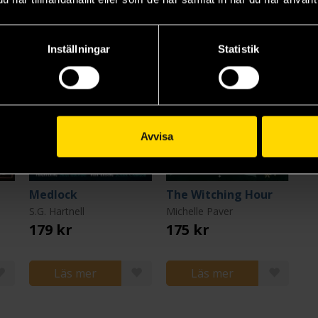
Inställningar
Statistik
Avvisa
Medlock
The Witching Hour
S.G. Hartnell
Michelle Paver
179 kr
175 kr
Läs mer
Läs mer