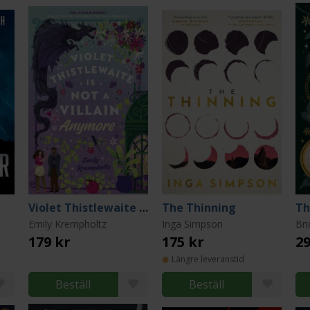
Violet Thistlewaite Is Not a Villain Anymore
The Thinning
Th
Emily Krempholtz
Inga Simpson
Bri
179 kr
175 kr
29
Längre leveranstid
Beställ
Beställ