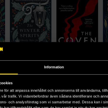
Information
The Winter Spirits
The Coven
Th
Sphere
Lizzie Fry
Bri
189 kr
179 kr
17
cookies
Längre leveranstid
e för att anpassa innehållet och annonserna till användarna, tillh
Beställ
Beställ
vår trafik. Vi vidarebefordrar även sådana identifierare och anna
nnons- och analysföretag som vi samarbetar med. Dessa kan i sin
har tillhandahållit eller som de har samlat in när du har använt 