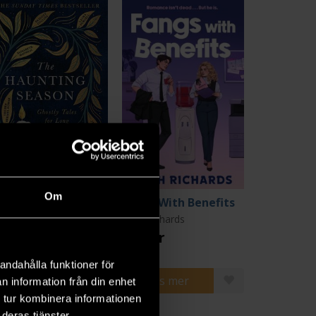
Om
e Haunting Season
Fangs With Benefits
dget Collins
Kath Richards
9 kr
175 kr
andahålla funktioner för
Beställ
Läs mer
n information från din enhet
 tur kombinera informationen
deras tjänster.