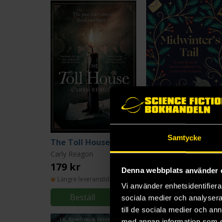
Samtycke
The Toll House
A Midwinter's Tail
Carly Reagon
Lili Hayward
179 kr
179 kr
Denna webbplats använder 
Längre leveranstid
Vi använder enhetsidentifierar
Beställ
Beställ
sociala medier och analysera 
till de sociala medier och a
med annan information som du 