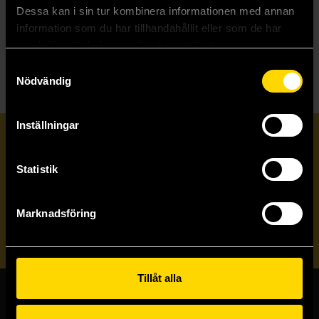
Längre leveranstid
Dessa kan i sin tur kombinera informationen med annan
information som du har tillhandahållit eller som de har
Beställ
samlat in när du har använt deras tjänster.
Samtyckesval
Nödvändig
Inställningar
Prenumerera på vårt nyhetsbrev
Statistik
Veckobrevet
Marknadsföring
Skicka
Tillåt alla