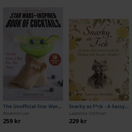
The Unofficial Star Wars-Inspired Book of Cocktails
Snarky as F*ck - A Sassy, Irreverant Guide for Dealing with People's Bullsh*t
Rhiannon Lee
Lawrence Dorfman
259 kr
229 kr