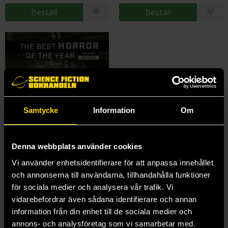
Beställ
Beställ
Samtycke
Information
Om
Denna webbplats använder cookies
Vi använder enhetsidentifierare för att anpassa innehållet
och annonserna till användarna, tillhandahålla funktioner
för sociala medier och analysera vår trafik. Vi
Best Horror of the Year 16
vidarebefordrar även sådana identifierare och annan
Ellen Datlow
information från din enhet till de sociala medier och
229 kr
annons- och analysföretag som vi samarbetar med.