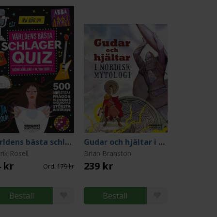
Världens bästa schlagerquiz - 500 fantastiska frågor
Gudar och hjältar i nordisk mytologi
rik Rosell
Brian Branston
 kr
239 kr
Ord.
179 kr
Beställ
Beställ