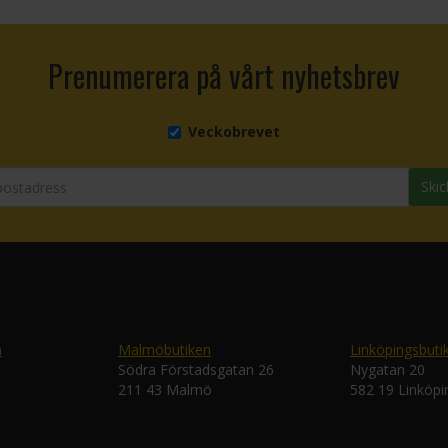
Prenumerera på vårt nyhetsbrev
Veckobrevet
Skic
n
Malmöbutiken
Linköpingsbuti
Södra Förstadsgatan 26
Nygatan 20
211 43 Malmö
582 19 Linköpi