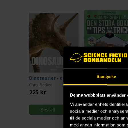
Samtycke
Dinosaurier - den ultimata boken
Chris Barker
Stéphane Pilet
225 kr
199 kr
Denna webbplats använder 
Längre leveranstid
Vi använder enhetsidentifierar
Beställ
Beställ
sociala medier och analysera 
till de sociala medier och a
med annan information som du 