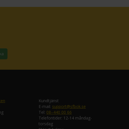
ka
ken
Kundtjänst
E-mail:
support@sfbok.se
ng
Tel:
08–440 00 66
Telefontider: 12-14 måndag-
torsdag