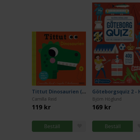
Tittut Dinosaurien (Board book)
Camilla Reid
Björn Höglund
119 kr
169 kr
Beställ
Beställ