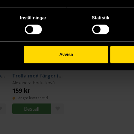
Inställningar
Statistik
Avvisa
Bröderna Grimms bästa sagor
Trolla med färger (Board book)
Alexandra Hockicková
159 kr
Längre leveranstid
Beställ