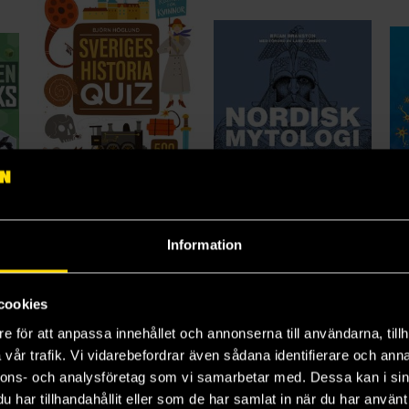
Information
Minecraft - Den stora boken med tips och tricks
Sveriges historia QUIZ: 500 frågor för nytta och nöje
Nordisk mytologi - Vikingatidens gudar och hjältar
Björn Höglund
Brian Branston
Ka
189 kr
329 kr
19
cookies
e för att anpassa innehållet och annonserna till användarna, tillh
Beställ
Beställ
vår trafik. Vi vidarebefordrar även sådana identifierare och anna
nnons- och analysföretag som vi samarbetar med. Dessa kan i sin
har tillhandahållit eller som de har samlat in när du har använt 