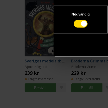
Samtyckesval
Nödvändig
Sveriges medeltid: Om riddare, bönder och blodbad
Björn Höglund
Bröderna Grimm
239 kr
229 kr
Längre leveranstid
Längre leveranstid
Beställ
Beställ