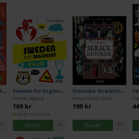
Göteborgsquiz 2 - Har du koll? 400 nya frågor
Sweden for beginners
Klassiska skräckhistorier
Gunnar Jägberg
Arthur Conan Doyle
Pat
169 kr
199 kr
44
Längre leveranstid
Beställ
Beställ