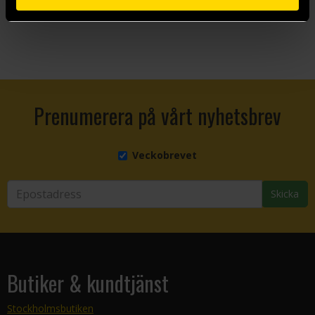
Beställ
Beställ
Prenumerera på vårt nyhetsbrev
Veckobrevet
Skicka
Butiker & kundtjänst
Stockholmsbutiken