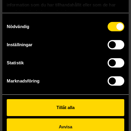
Beställ
Beställ
information som du har tillhandahållit eller som de har
samlat in när du har använt deras tjänster.
Samtyckesval
Nödvändig
Inställningar
Statistik
Marknadsföring
I Hear the Sunspot Vol 4: Limit Part 2
I Hear the Sunspot Vol 6: Four Seasons Part 2
Yuki Fumino
Yuki Fumino
Tillåt alla
239 kr
239 kr
Längre leveranstid
Längre leveranstid
Avvisa