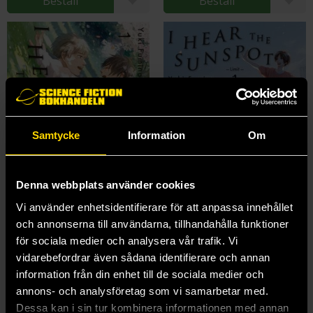
Beställ
Beställ
Samtycke
Information
Om
Denna webbplats använder cookies
Vi använder enhetsidentifierare för att anpassa innehållet
och annonserna till användarna, tillhandahålla funktioner
I Hear the Sunspot Vol 6: Four Seasons Part 1
I Hear the Sunspot Vol 3: Limit Part 1
för sociala medier och analysera vår trafik. Vi
Yuki Fumino
Yuki Fumino
vidarebefordrar även sådana identifierare och annan
239 kr
239 kr
information från din enhet till de sociala medier och
Längre leveranstid
annons- och analysföretag som vi samarbetar med.
Dessa kan i sin tur kombinera informationen med annan