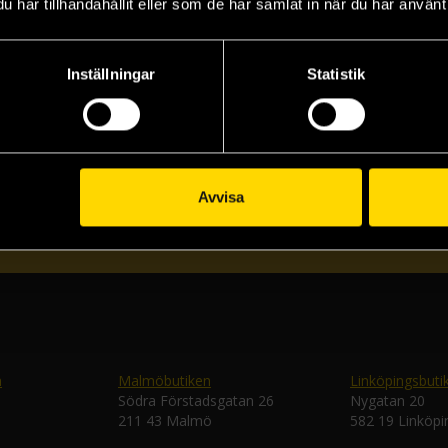
har tillhandahållit eller som de har samlat in när du har använt 
Inställningar
Statistik
Prenumerera på vårt nyhetsbrev
Veckobrevet
Avvisa
Skic
n
Malmöbutiken
Linköpingsbuti
Södra Förstadsgatan 26
Nygatan 20
211 43 Malmö
582 19 Linköpi