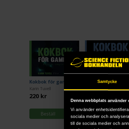
Kokbok för gamers: Mission completed
Samtycke
Karin Tuvell
Karin Tuvell
220 kr
189 kr
Denna webbplats använder 
Vi använder enhetsidentifierar
Beställ
Beställ
sociala medier och analysera 
till de sociala medier och a