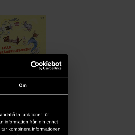
lla brädspelsboken
Om
-Erik Ullström
 kr
Ord.
199 kr
andahålla funktioner för
Läs mer
n information från din enhet
 tur kombinera informationen