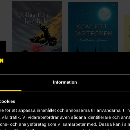
Kokbok för gamers som inte orkar 2.0
Solhjärtats hemlighet
Som ett järtecken
Li
Information
Pär Sahlin
Ewa Christina Johansson
Jan
47 kr
47 kr
49
Ord.
189 kr
Ord.
189 kr
cookies
e för att anpassa innehållet och annonserna till användarna, tillh
Beställ
Beställ
vår trafik. Vi vidarebefordrar även sådana identifierare och anna
nnons- och analysföretag som vi samarbetar med. Dessa kan i sin