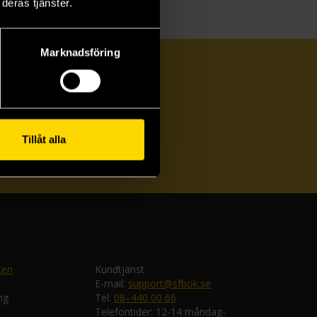
deras tjänster.
Marknadsföring
Tillåt alla
ka
ken
Kundtjänst
E-mail:
support@sfbok.se
ng
Tel:
08–440 00 66
Telefontider: 12-14 måndag-