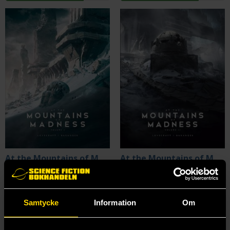
At the Mountains of Madness - Illustrated by Baranger Volume I
At the Mountains of Madness - Illustrated by Baranger Volume II
H. P. Lovecraft
H. P. Lovecraft
479 kr
479 kr
Längre leveranstid
Längre leveranstid
Samtycke
Information
Om
Beställ
Beställ