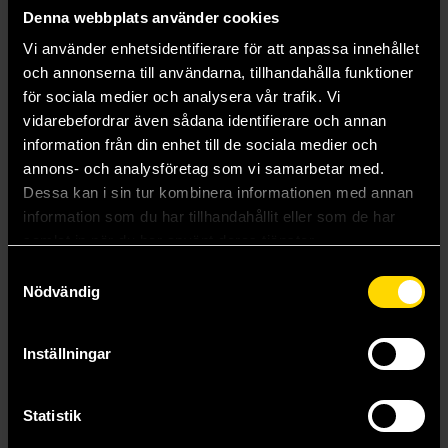
Denna webbplats använder cookies
Vi använder enhetsidentifierare för att anpassa innehållet
och annonserna till användarna, tillhandahålla funktioner
för sociala medier och analysera vår trafik. Vi
vidarebefordrar även sådana identifierare och annan
information från din enhet till de sociala medier och
annons- och analysföretag som vi samarbetar med.
Dessa kan i sin tur kombinera informationen med annan
information som du har tillhandahållit eller som de har
samlat in när du har använt deras tjänster.
Samtyckesval
Nödvändig
Animals Real and Imagined: Fantasy of What Is and What Might Be
Terryl Whitlatch
449 kr
Inställningar
Beställ
Statistik