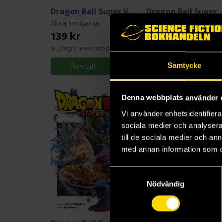
Dragon Ball Super Vol 10
D
Akira Toriyama
Akira Toriyama
139 kr
139 kr
Längre leveranstid
Beställ
Beställ
Samtycke
Denna webbplats använder 
Vi använder enhetsidentifierar
sociala medier och analysera 
till de sociala medier och a
med annan information som du 
Samtyckesval
Nödvändig