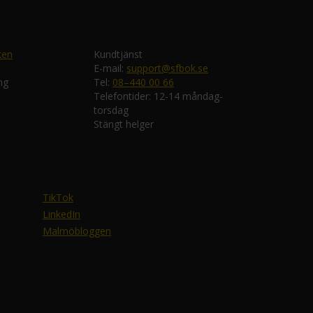
ken
Kundtjänst
E-mail:
support@sfbok.se
ng
Tel:
08–440 00 66
Telefontider: 12-14 måndag-
torsdag
Stängt helger
TikTok
LinkedIn
Malmöbloggen