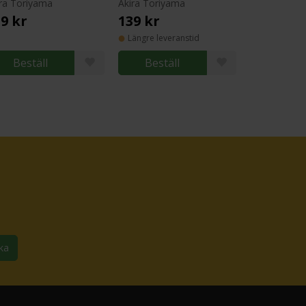
ira Toriyama
Akira Toriyama
9 kr
139 kr
Längre leveranstid
Beställ
Beställ
ka