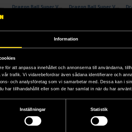
ragon Ball Super, Vol. 19
Dragon Ball Super Vol 7
Dragon Ball Super Vol 1
Akira Toriyama
Akira Toriyama
Ak
139 kr
139 kr
13
Längre leveranstid
Beställ
Beställ
Information
cookies
e för att anpassa innehållet och annonserna till användarna, tillh
vår trafik. Vi vidarebefordrar även sådana identifierare och anna
nnons- och analysföretag som vi samarbetar med. Dessa kan i sin
har tillhandahållit eller som de har samlat in när du har använt 
Inställningar
Statistik