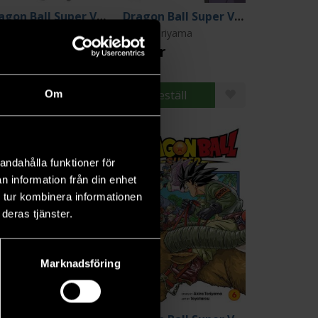
Dragon Ball Super Vol 4
Dragon Ball Super Vol 2
ira Toriyama
Akira Toriyama
9 kr
139 kr
Beställ
Beställ
Om
andahålla funktioner för
n information från din enhet
 tur kombinera informationen
deras tjänster.
Marknadsföring