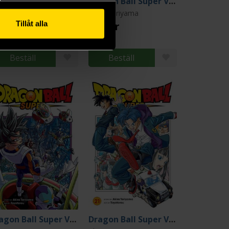
Dragon Ball Super Vol 5
Dragon Ball Super Vol 6
ira Toriyama
Akira Toriyama
Tillåt alla
9 kr
139 kr
ängre leveranstid
Beställ
Beställ
Dragon Ball Super Vol 14
Dragon Ball Super Vol 21