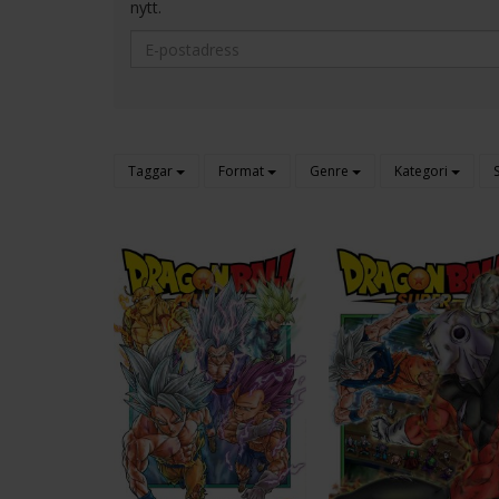
nytt.
Taggar
Format
Genre
Kategori