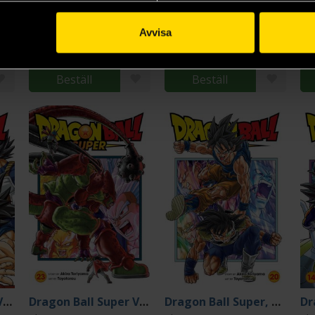
Dragon Ball Super Vol 3
Dragon Ball Super Vol 17
Dragon Ball Super Vol 22
Akira Toriyama
Akira Toriyama
Ak
Avvisa
139 kr
139 kr
13
L
Beställ
Beställ
Dragon Ball Super Vol 16
Dragon Ball Super Vol 23
Dragon Ball Super, Vol. 20