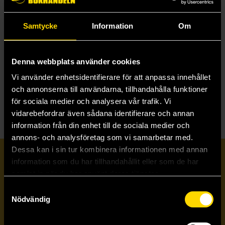
Samtycke
Information
Om
Arts & Crafts: idéer som formade världen
Suzanne Fagence Cooper
499 kr
Denna webbplats använder cookies
Vi använder enhetsidentifierare för att anpassa innehållet
Beställ
och annonserna till användarna, tillhandahålla funktioner
för sociala medier och analysera vår trafik. Vi
vidarebefordrar även sådana identifierare och annan
information från din enhet till de sociala medier och
annons- och analysföretag som vi samarbetar med.
Dessa kan i sin tur kombinera informationen med annan
Prenumerera på vårt nyhetsbrev
information som du har tillhandahållit eller som de har
samlat in när du har använt deras tjänster.
Samtyckesval
Veckobrevet
Nödvändig
Skicka