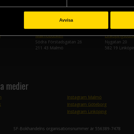
Avvisa
n
Malmöbutiken
Linköpingsbuti
Södra Förstadsgatan 26
Nygatan 20
211 43 Malmö
582 19 Linköpi
la medier
m
Instagram Malmö
k
Instagram Göteborg
Instagram Linköping
SF-Bokhandelns organisationsnummer är 556389-7478