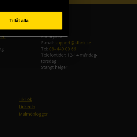
Tillåt alla
ken
Kundtjänst
E-mail:
support@sfbok.se
ng
Tel:
08–440 00 66
Telefontider: 12-14 måndag-
torsdag
Stängt helger
TikTok
LinkedIn
Malmöbloggen