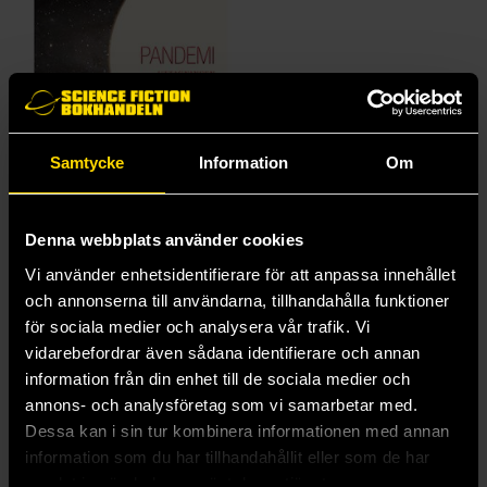
Samtycke
Information
Om
Denna webbplats använder cookies
Pandemi
Vi använder enhetsidentifierare för att anpassa innehållet
och annonserna till användarna, tillhandahålla funktioner
Maths Claesson
129 kr
för sociala medier och analysera vår trafik. Vi
vidarebefordrar även sådana identifierare och annan
information från din enhet till de sociala medier och
Beställ
annons- och analysföretag som vi samarbetar med.
Dessa kan i sin tur kombinera informationen med annan
information som du har tillhandahållit eller som de har
samlat in när du har använt deras tjänster.