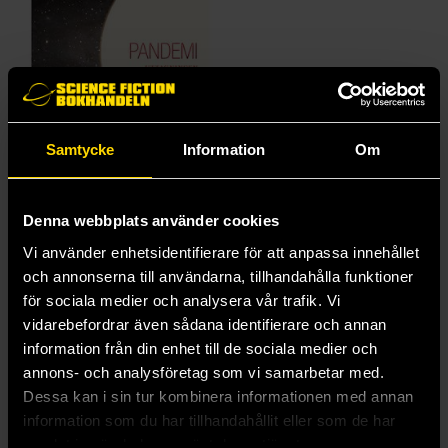
Samtycke
Information
Om
Denna webbplats använder cookies
Pandemi
Vi använder enhetsidentifierare för att anpassa innehållet
och annonserna till användarna, tillhandahålla funktioner
Maths Claesson
129 kr
för sociala medier och analysera vår trafik. Vi
vidarebefordrar även sådana identifierare och annan
information från din enhet till de sociala medier och
Beställ
annons- och analysföretag som vi samarbetar med.
Dessa kan i sin tur kombinera informationen med annan
information som du har tillhandahållit eller som de har
samlat in när du har använt deras tjänster.