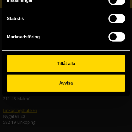
Inställningar
Statistik
Butiker & kundtjänst
Marknadsföring
Stockholmsbutiken
Västerlånggatan 48
111 29 Stockholm
Göteborgsbutiken
Tillåt alla
Kungsgatan 19
411 19 Göteborg
Avvisa
Malmöbutiken
Södra Förstadsgatan 26
211 43 Malmö
Linköpingsbutiken
Nygatan 20
582 19 Linköping