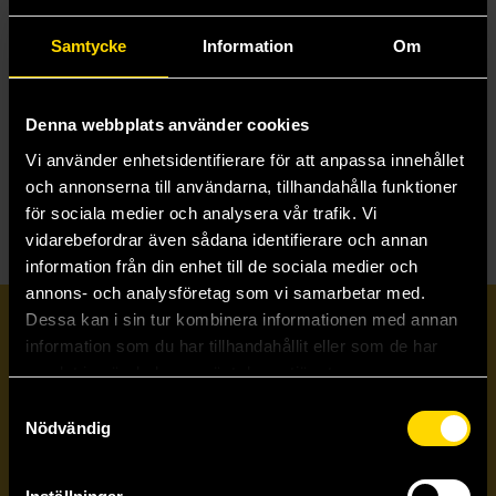
Den svarta sviten
Aldrig mera frid
Samtycke
Information
Om
Basic Role Playing System: Call of Cthulhu: Sverige
Basic Role Playing System: Call of Cthulhu: Sverige
399 kr
279 kr
Denna webbplats använder cookies
Längre leveranstid
Vi använder enhetsidentifierare för att anpassa innehållet
Beställ
Beställ
och annonserna till användarna, tillhandahålla funktioner
för sociala medier och analysera vår trafik. Vi
vidarebefordrar även sådana identifierare och annan
information från din enhet till de sociala medier och
annons- och analysföretag som vi samarbetar med.
Dessa kan i sin tur kombinera informationen med annan
Prenumerera på vårt nyhetsbrev
information som du har tillhandahållit eller som de har
samlat in när du har använt deras tjänster.
Veckobrevet
Samtyckesval
Nödvändig
Skicka