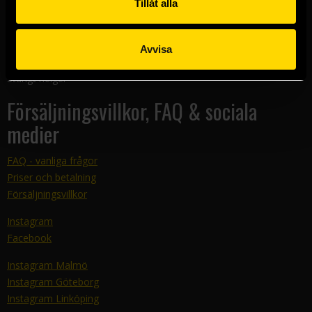
Tillåt alla
Kundtjänst
E-mail:
support@sfbok.se
Avvisa
Tel:
08–440 00 66
Telefontider: 12-14 måndag-torsdag
Stängt helger
Försäljningsvillkor, FAQ & sociala
medier
FAQ - vanliga frågor
Priser och betalning
Försäljningsvillkor
Instagram
Facebook
Instagram Malmö
Instagram Göteborg
Instagram Linköping