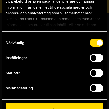
vidarebefordrar även sådana identifierare och annan
information från din enhet till de sociala medier och
annons- och analysföretag som vi samarbetar med.
Dessa kan i sin tur kombinera informationen med annan
information som du har tillhandahållit eller som de har
Butiker & kundtjänst
samlat in när du har använt deras tjänster.
Samtyckesval
Stockholmsbutiken
Nödvändig
Västerlånggatan 48
111 29 Stockholm
Inställningar
Göteborgsbutiken
Kungsgatan 19
411 19 Göteborg
Statistik
Malmöbutiken
Södra Förstadsgatan 26
211 43 Malmö
Marknadsföring
Linköpingsbutiken
Nygatan 20
582 19 Linköping