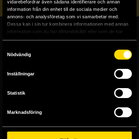
vidarebefordrar även sådana identifierare och annan
information från din enhet till de sociala medier och
annons- och analysföretag som vi samarbetar med.
Dessa kan i sin tur kombinera informationen med annan
information som du har tillhandahållit eller som de har
Butiker & kundtjänst
samlat in när du har använt deras tjänster.
Samtyckesval
Stockholmsbutiken
Nödvändig
Västerlånggatan 48
111 29 Stockholm
Inställningar
Göteborgsbutiken
Kungsgatan 19
411 19 Göteborg
Statistik
Malmöbutiken
Södra Förstadsgatan 26
211 43 Malmö
Marknadsföring
Linköpingsbutiken
Nygatan 20
582 19 Linköping