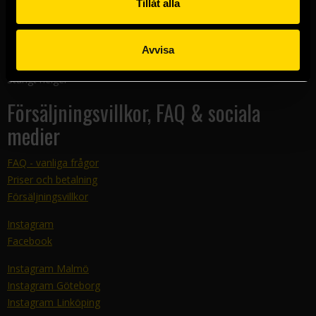
Tillåt alla
Kundtjänst
E-mail:
support@sfbok.se
Avvisa
Tel:
08–440 00 66
Telefontider: 12-14 måndag-torsdag
Stängt helger
Försäljningsvillkor, FAQ & sociala
medier
FAQ - vanliga frågor
Priser och betalning
Försäljningsvillkor
Instagram
Facebook
Instagram Malmö
Instagram Göteborg
Instagram Linköping