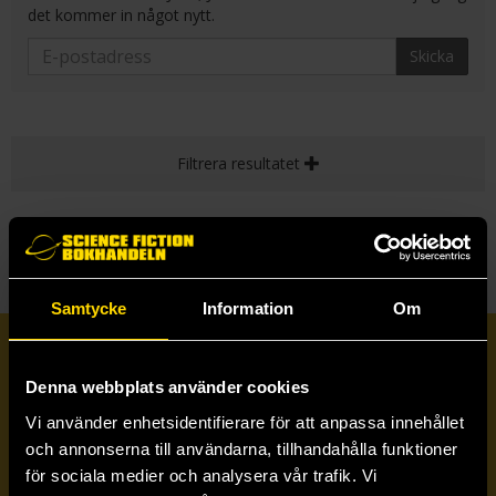
det kommer in något nytt.
Skicka
Filtrera resultatet
Samtycke
Information
Om
Prenumerera på vårt nyhetsbrev
Denna webbplats använder cookies
Vi använder enhetsidentifierare för att anpassa innehållet
Veckobrevet
och annonserna till användarna, tillhandahålla funktioner
för sociala medier och analysera vår trafik. Vi
Skicka