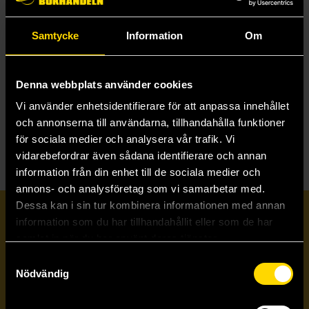
Samtycke
Information
Om
Metal Hurlant - US Edition : Old Dreams, Young Visions
Philippe Druillet
359 kr
Denna webbplats använder cookies
Längre leveranstid
Vi använder enhetsidentifierare för att anpassa innehållet
Beställ
och annonserna till användarna, tillhandahålla funktioner
för sociala medier och analysera vår trafik. Vi
vidarebefordrar även sådana identifierare och annan
information från din enhet till de sociala medier och
annons- och analysföretag som vi samarbetar med.
Dessa kan i sin tur kombinera informationen med annan
Prenumerera på vårt nyhetsbrev
information som du har tillhandahållit eller som de har
samlat in när du har använt deras tjänster.
Samtyckesval
Veckobrevet
Nödvändig
Skicka