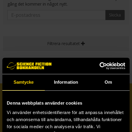
gång det kommer in något nytt.
Skicka
Filtrera resultatet
Samtycke
Information
Om
Prenumerera på vårt nyhetsbrev
Denna webbplats använder cookies
Vi använder enhetsidentifierare för att anpassa innehållet
Veckobrevet
och annonserna till användarna, tillhandahålla funktioner
för sociala medier och analysera vår trafik. Vi
Skicka