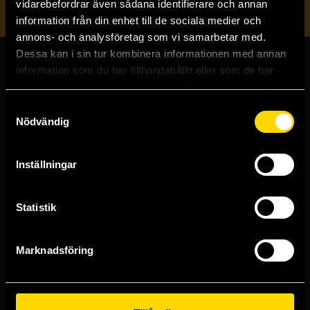
vidarebefordrar även sådana identifierare och annan
information från din enhet till de sociala medier och
annons- och analysföretag som vi samarbetar med.
Dessa kan i sin tur kombinera informationen med annan
information som du har tillhandahållit eller som de har
Butiker & kundtjänst
samlat in när du har använt deras tjänster.
Samtyckesval
Stockholmsbutiken
Nödvändig
Västerlånggatan 48
111 29 Stockholm
Inställningar
Göteborgsbutiken
Kungsgatan 19
411 19 Göteborg
Statistik
Malmöbutiken
Södra Förstadsgatan 26
211 43 Malmö
Marknadsföring
Linköpingsbutiken
Nygatan 20
582 19 Linköping