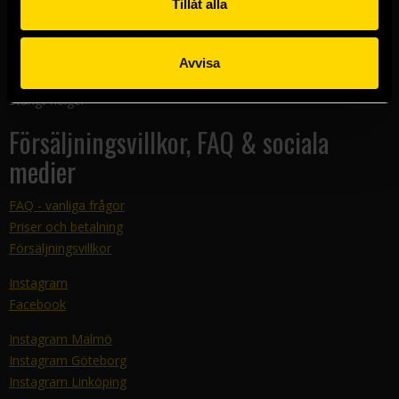
Tillåt alla
Kundtjänst
E-mail:
support@sfbok.se
Avvisa
Tel:
08–440 00 66
Telefontider: 12-14 måndag-torsdag
Stängt helger
Försäljningsvillkor, FAQ & sociala
medier
FAQ - vanliga frågor
Priser och betalning
Försäljningsvillkor
Instagram
Facebook
Instagram Malmö
Instagram Göteborg
Instagram Linköping