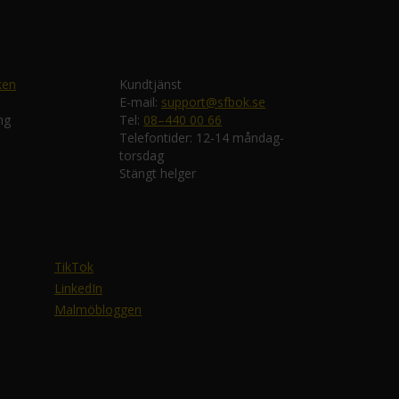
ken
Kundtjänst
E-mail:
support@sfbok.se
ng
Tel:
08–440 00 66
Telefontider: 12-14 måndag-
torsdag
Stängt helger
TikTok
LinkedIn
Malmöbloggen