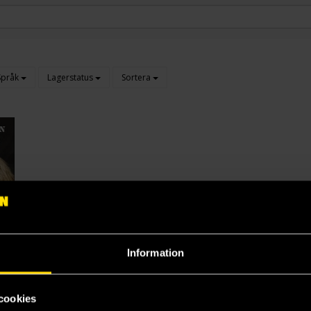
Språk
Lagerstatus
Sortera
Information
cookies
ine Line between Stupid and Clever: The Story of Spinal Tap