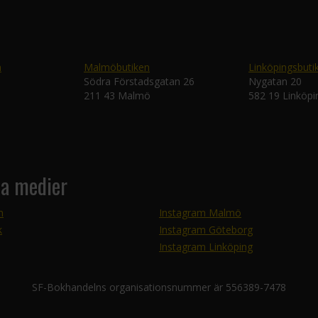
n
Malmöbutiken
Linköpingsbuti
Södra Förstadsgatan 26
Nygatan 20
211 43 Malmö
582 19 Linköpi
la medier
m
Instagram Malmö
k
Instagram Göteborg
Instagram Linköping
SF-Bokhandelns organisationsnummer är 556389-7478