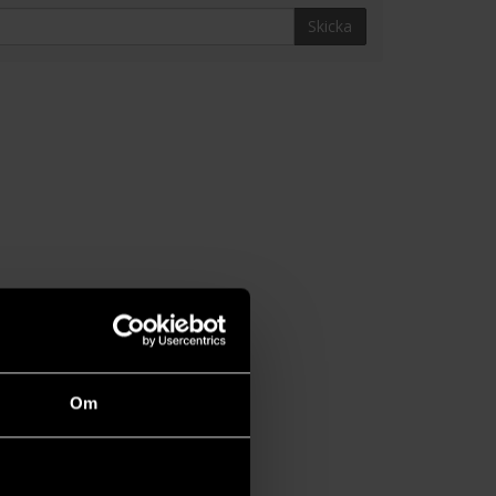
Skicka
Om