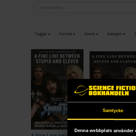
Taggar
Format
Genre
Kategori
Samtycke
Denna webbplats använder 
A Fine Line between Stupid and Clever: The Story of Spinal Tap
A F