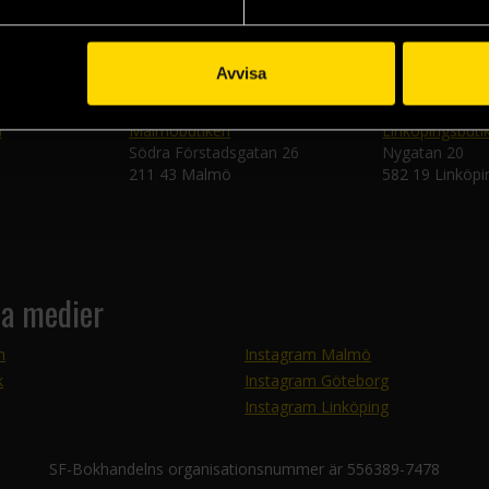
Avvisa
n
Malmöbutiken
Linköpingsbuti
Södra Förstadsgatan 26
Nygatan 20
211 43 Malmö
582 19 Linköpi
la medier
m
Instagram Malmö
k
Instagram Göteborg
Instagram Linköping
SF-Bokhandelns organisationsnummer är 556389-7478