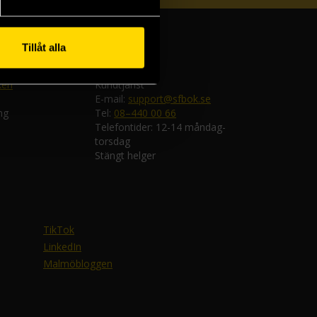
Tillåt alla
ken
Kundtjänst
E-mail:
support@sfbok.se
ng
Tel:
08–440 00 66
Telefontider: 12-14 måndag-
torsdag
Stängt helger
TikTok
LinkedIn
Malmöbloggen