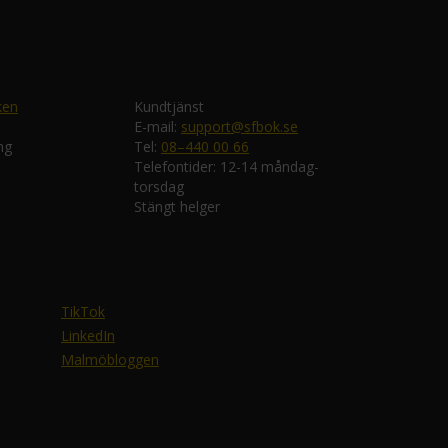
ken
Kundtjänst
E-mail:
support@sfbok.se
ng
Tel:
08–440 00 66
Telefontider: 12-14 måndag-
torsdag
Stängt helger
TikTok
LinkedIn
Malmöbloggen