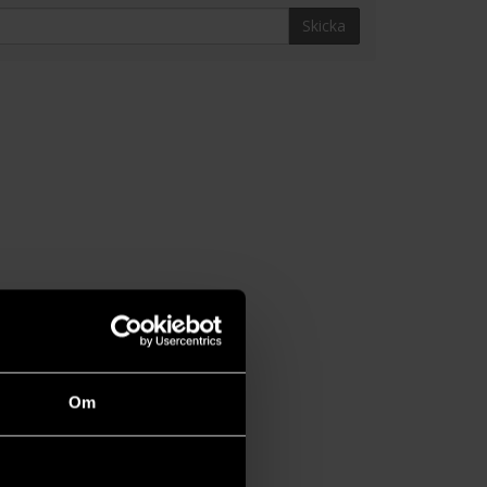
Skicka
Om