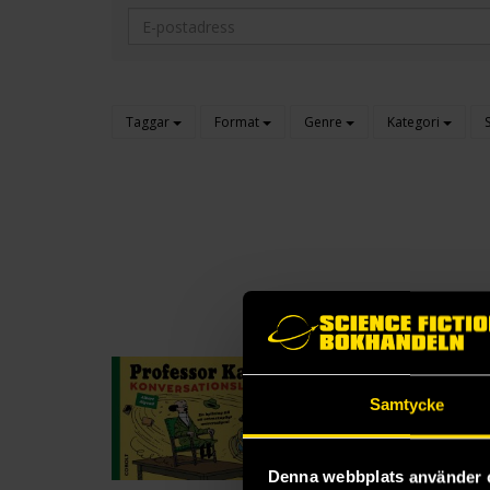
Taggar
Format
Genre
Kategori
Samtycke
Denna webbplats använder 