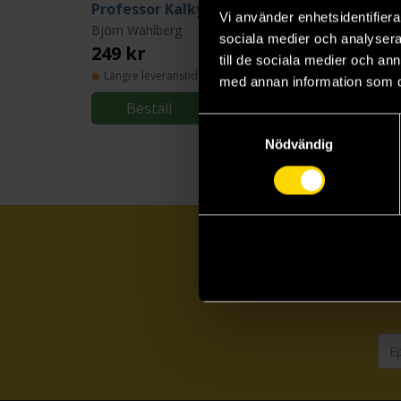
Professor Kalkyls konversationslexikon
Vi använder enhetsidentifierar
Björn Wahlberg
sociala medier och analysera 
249 kr
till de sociala medier och a
Längre leveranstid
med annan information som du 
Beställ
Samtyckesval
Nödvändig