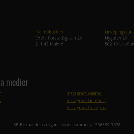
n
Malmöbutiken
Linköpingsbuti
Södra Förstadsgatan 26
Nygatan 20
211 43 Malmö
582 19 Linköpi
la medier
m
Instagram Malmö
k
Instagram Göteborg
Instagram Linköping
SF-Bokhandelns organisationsnummer är 556389-7478